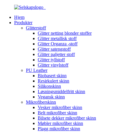
Hjem
Produkter
Glitterstoff
Glitter netting blonder stoffer
Glitter metallisk stoff
Glitter Organza -stoff
Glitter satengstoff
Glitter paljetter stoff
Glitter tyllstoff
Glitter vinylstoff
PU Leather
Biobasert skinn
Resirkulert skinn
Silikonskinn
Løsningsmiddelfritt skinn
Vegansk skinn
Mikrofiberskinn
Vesker mikrofiber skinn
Belt mikrofiber skinn
Bilsete dekker mikrofiber skinn
Møbler mikrofiber skinn
Plagg mikrofiber skinn