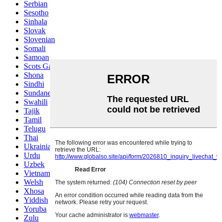
Serbian
Sesotho
Sinhala
Slovak
Slovenian
Somali
Samoan
Scots Gaelic
Shona
Sindhi
Sundanese
Swahili
Tajik
Tamil
Telugu
Thai
Ukrainian
Urdu
Uzbek
Vietnamese
Welsh
Xhosa
Yiddish
Yoruba
Zulu