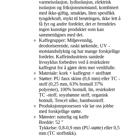
varmeisolasjon, lydisolasjon, elektrisk
isolasjon og friksjonsmotstand, kombinert
med ikke-giftig, smakløs, liten spesifikk
tyngdekraft, mykt til berøringen, ikke lett å
få fyr og andre fordeler, det er fremdeles
ingen kunstige produkter som kan
sammenlignes med det.
Kaffegrupper: Miljøvennlig,
deodoriserende, raskt tørkende, UV -
motstandsdyktig og har mange forskjellige
fordeler. Kaffeindustriens samlede
livssyklus forbedres ved å resirkulere
kaffegrut for å gjøre dem mer verdifulle.
Materiale: kork + kaffegrut + stoffstøt
Støtter: PU faux skinn (0,6 mm) eller TC -
stoff (0,25 mm, 63% bomull 37%
polyester), 100% bomull, lin, resirkulert
TC -stoff, soyabønne stoff, organisk
bomull, Tencel silke, bambusstoff.
Produksjonsprosessen vår lar oss jobbe
med forskjellige støtte.
Mønster: naturlig og kaffe
Bredde: 52 ″
Tykkelse: 0,8-0,9 mm (PU-støtte) eller 0,5
mm (TC stoffstikk).