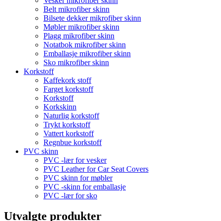
Vesker mikrofiber skinn
Belt mikrofiber skinn
Bilsete dekker mikrofiber skinn
Møbler mikrofiber skinn
Plagg mikrofiber skinn
Notatbok mikrofiber skinn
Emballasje mikrofiber skinn
Sko mikrofiber skinn
Korkstoff
Kaffekork stoff
Farget korkstoff
Korkstoff
Korkskinn
Naturlig korkstoff
Trykt korkstoff
Vattert korkstoff
Regnbue korkstoff
PVC skinn
PVC -lær for vesker
PVC Leather for Car Seat Covers
PVC skinn for møbler
PVC -skinn for emballasje
PVC -lær for sko
Utvalgte produkter