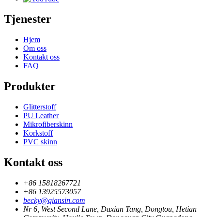
Tjenester
Hjem
Om oss
Kontakt oss
FAQ
Produkter
Glitterstoff
PU Leather
Mikrofiberskinn
Korkstoff
PVC skinn
Kontakt oss
+86 15818267721
+86 13925573057
becky@qiansin.com
Nr 6, West Second Lane, Daxian Tang, Dongtou, Hetian