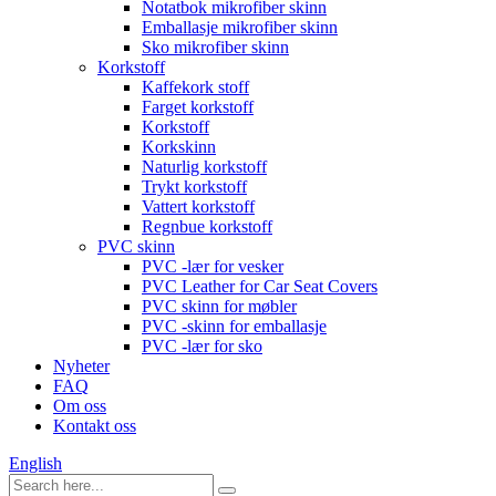
Notatbok mikrofiber skinn
Emballasje mikrofiber skinn
Sko mikrofiber skinn
Korkstoff
Kaffekork stoff
Farget korkstoff
Korkstoff
Korkskinn
Naturlig korkstoff
Trykt korkstoff
Vattert korkstoff
Regnbue korkstoff
PVC skinn
PVC -lær for vesker
PVC Leather for Car Seat Covers
PVC skinn for møbler
PVC -skinn for emballasje
PVC -lær for sko
Nyheter
FAQ
Om oss
Kontakt oss
English