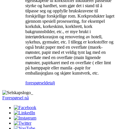
egenskapene til korkstoffer inkluderer passende
styrke og hardhet, som gjør det i stand til å
tilpasse seg og oppfylle brukskravene til
forskjellige forskjellige rom. Korkprodukter laget
gjennom spesiell prosessering, for eksempel
korkduk, korkeskinn, korkbrett, kork
bakgrunnsbilder, etc., er mye brukt i
interiørdekorasjon og renovering av hotell,
sykehus, gymsaler, etc. I tillegg er korkstoffer og
også brukt paper med en overflate (maork-
mønster, papir med et veldig tynt lag med en
overflate med en overflate (main lignende
mønster, papirkaret med en overflate ( eller limt
på hamppapir eller manila -papir for
emballasjeglass og skjøre kunstverk, etc.
forespørsel
detalj
Forespørsel nå