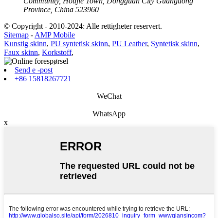
Community, Houjie Town, Dongguan City Guangdong
Province, China 523960
© Copyright - 2010-2024: Alle rettigheter reservert.
Sitemap
-
AMP Mobile
Kunstig skinn
,
PU syntetisk skinn
,
PU Leather
,
Syntetisk skinn
,
Faux skinn
,
Korkstoff
,
Send e -post
+86 15818267721
WeChat
WhatsApp
x