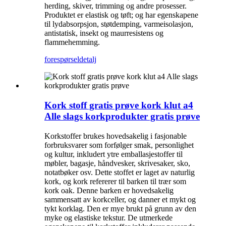
herding, skiver, trimming og andre prosesser.
Produktet er elastisk og tøft; og har egenskapene
til lydabsorpsjon, støtdemping, varmeisolasjon,
antistatisk, insekt og maurresistens og
flammehemming.
forespørsel
detalj
Kork stoff gratis prøve kork klut a4
Alle slags korkprodukter gratis prøve
Korkstoffer brukes hovedsakelig i fasjonable
forbruksvarer som forfølger smak, personlighet
og kultur, inkludert ytre emballasjestoffer til
møbler, bagasje, håndvesker, skrivesaker, sko,
notatbøker osv. Dette stoffet er laget av naturlig
kork, og kork refererer til barken til trær som
kork oak. Denne barken er hovedsakelig
sammensatt av korkceller, og danner et mykt og
tykt korklag. Den er mye brukt på grunn av den
myke og elastiske tekstur. De utmerkede