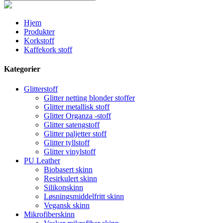
Hjem
Produkter
Korkstoff
Kaffekork stoff
Kategorier
Glitterstoff
Glitter netting blonder stoffer
Glitter metallisk stoff
Glitter Organza -stoff
Glitter satengstoff
Glitter paljetter stoff
Glitter tyllstoff
Glitter vinylstoff
PU Leather
Biobasert skinn
Resirkulert skinn
Silikonskinn
Løsningsmiddelfritt skinn
Vegansk skinn
Mikrofiberskinn