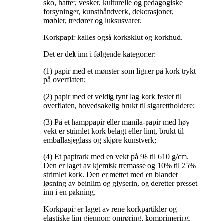
sko, hatter, vesker, kulturelle og pedagogiske
forsyninger, kunsthåndverk, dekorasjoner,
møbler, tredører og luksusvarer.
Korkpapir kalles også korksklut og korkhud.
Det er delt inn i følgende kategorier:
(1) papir med et mønster som ligner på kork trykt
på overflaten;
(2) papir med et veldig tynt lag kork festet til
overflaten, hovedsakelig brukt til sigarettholdere;
(3) På et hamppapir eller manila-papir med høy
vekt er strimlet kork belagt eller limt, brukt til
emballasjeglass og skjøre kunstverk;
(4) Et papirark med en vekt på 98 til 610 g/cm.
Den er laget av kjemisk tremasse og 10% til 25%
strimlet kork. Den er mettet med en blandet
løsning av beinlim og glyserin, og deretter presset
inn i en pakning.
Korkpapir er laget av rene korkpartikler og
elastiske lim gjennom omrøring, komprimering,