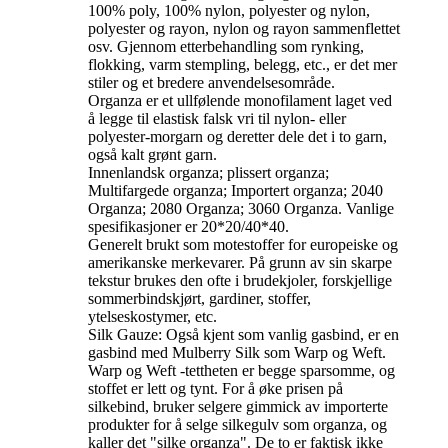
100% poly, 100% nylon, polyester og nylon,
polyester og rayon, nylon og rayon sammenflettet
osv. Gjennom etterbehandling som rynking,
flokking, varm stempling, belegg, etc., er det mer
stiler og et bredere anvendelsesområde.
Organza er et ullfølende monofilament laget ved
å legge til elastisk falsk vri til nylon- eller
polyester-morgarn og deretter dele det i to garn,
også kalt grønt garn.
Innenlandsk organza; plissert organza;
Multifargede organza; Importert organza; 2040
Organza; 2080 Organza; 3060 Organza. Vanlige
spesifikasjoner er 20*20/40*40.
Generelt brukt som motestoffer for europeiske og
amerikanske merkevarer. På grunn av sin skarpe
tekstur brukes den ofte i brudekjoler, forskjellige
sommerbindskjørt, gardiner, stoffer,
ytelseskostymer, etc.
Silk Gauze: Også kjent som vanlig gasbind, er en
gasbind med Mulberry Silk som Warp og Weft.
Warp og Weft -tettheten er begge sparsomme, og
stoffet er lett og tynt. For å øke prisen på
silkebind, bruker selgere gimmick av importerte
produkter for å selge silkegulv som organza, og
kaller det "silke organza". De to er faktisk ikke