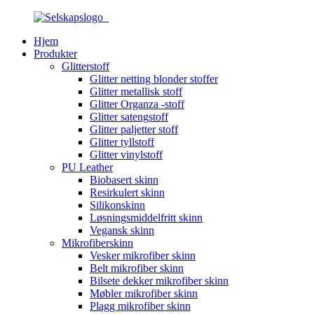
Hjem
Produkter
Glitterstoff
Glitter netting blonder stoffer
Glitter metallisk stoff
Glitter Organza -stoff
Glitter satengstoff
Glitter paljetter stoff
Glitter tyllstoff
Glitter vinylstoff
PU Leather
Biobasert skinn
Resirkulert skinn
Silikonskinn
Løsningsmiddelfritt skinn
Vegansk skinn
Mikrofiberskinn
Vesker mikrofiber skinn
Belt mikrofiber skinn
Bilsete dekker mikrofiber skinn
Møbler mikrofiber skinn
Plagg mikrofiber skinn