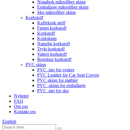
Notatbok mikrofiber skinn
Emballasje mikrofiber skinn
Sko mikrofiber skinn
Korkstoff
Kaffekork stoff
Farget korkstoff
Korkstoff
Korkskinn
Naturlig korkstoff
Trykt korkstoff
Vattert korkstoff
Regnbue korkstoff
PVC skinn
PVC -lær for vesker
PVC Leather for Car Seat Covers
PVC skinn for møbler
PVC -skinn for emballasje
PVC -lær for sko
Nyheter
FAQ
Om oss
Kontakt oss
English