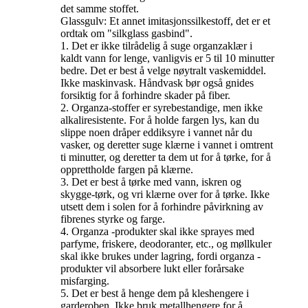
det samme stoffet.
Glassgulv: Et annet imitasjonssilkestoff, det er et
ordtak om "silkglass gasbind".
1. Det er ikke tilrådelig å suge organzaklær i
kaldt vann for lenge, vanligvis er 5 til 10 minutter
bedre. Det er best å velge nøytralt vaskemiddel.
Ikke maskinvask. Håndvask bør også gnides
forsiktig for å forhindre skader på fiber.
2. Organza-stoffer er syrebestandige, men ikke
alkaliresistente. For å holde fargen lys, kan du
slippe noen dråper eddiksyre i vannet når du
vasker, og deretter suge klærne i vannet i omtrent
ti minutter, og deretter ta dem ut for å tørke, for å
opprettholde fargen på klærne.
3. Det er best å tørke med vann, iskren og
skygge-tørk, og vri klærne over for å tørke. Ikke
utsett dem i solen for å forhindre påvirkning av
fibrenes styrke og farge.
4. Organza -produkter skal ikke sprayes med
parfyme, friskere, deodoranter, etc., og møllkuler
skal ikke brukes under lagring, fordi organza -
produkter vil absorbere lukt eller forårsake
misfarging.
5. Det er best å henge dem på kleshengere i
garderoben. Ikke bruk metallhengere for å