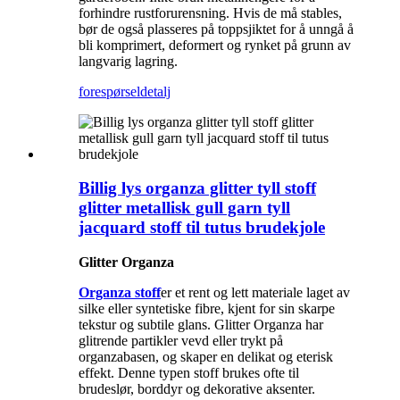
forhindre rustforurensning. Hvis de må stables,
bør de også plasseres på toppsjiktet for å unngå å
bli komprimert, deformert og rynket på grunn av
langvarig lagring.
forespørsel
detalj
Billig lys organza glitter tyll stoff
glitter metallisk gull garn tyll
jacquard stoff til tutus brudekjole
Glitter Organza
Organza stoff
er et rent og lett materiale laget av
silke eller syntetiske fibre, kjent for sin skarpe
tekstur og subtile glans. Glitter Organza har
glitrende partikler vevd eller trykt på
organzabasen, og skaper en delikat og eterisk
effekt. Denne typen stoff brukes ofte til
brudeslør, borddyr og dekorative aksenter.