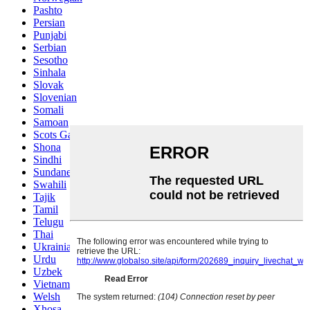
Pashto
Persian
Punjabi
Serbian
Sesotho
Sinhala
Slovak
Slovenian
Somali
Samoan
Scots Gaelic
Shona
Sindhi
Sundanese
Swahili
Tajik
Tamil
Telugu
Thai
Ukrainian
Urdu
Uzbek
Vietnamese
Welsh
Xhosa