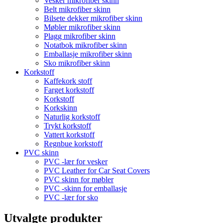
Vesker mikrofiber skinn
Belt mikrofiber skinn
Bilsete dekker mikrofiber skinn
Møbler mikrofiber skinn
Plagg mikrofiber skinn
Notatbok mikrofiber skinn
Emballasje mikrofiber skinn
Sko mikrofiber skinn
Korkstoff
Kaffekork stoff
Farget korkstoff
Korkstoff
Korkskinn
Naturlig korkstoff
Trykt korkstoff
Vattert korkstoff
Regnbue korkstoff
PVC skinn
PVC -lær for vesker
PVC Leather for Car Seat Covers
PVC skinn for møbler
PVC -skinn for emballasje
PVC -lær for sko
Utvalgte produkter