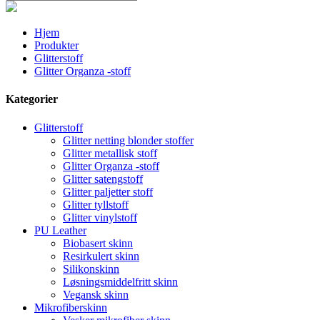
Hjem
Produkter
Glitterstoff
Glitter Organza -stoff
Kategorier
Glitterstoff
Glitter netting blonder stoffer
Glitter metallisk stoff
Glitter Organza -stoff
Glitter satengstoff
Glitter paljetter stoff
Glitter tyllstoff
Glitter vinylstoff
PU Leather
Biobasert skinn
Resirkulert skinn
Silikonskinn
Løsningsmiddelfritt skinn
Vegansk skinn
Mikrofiberskinn