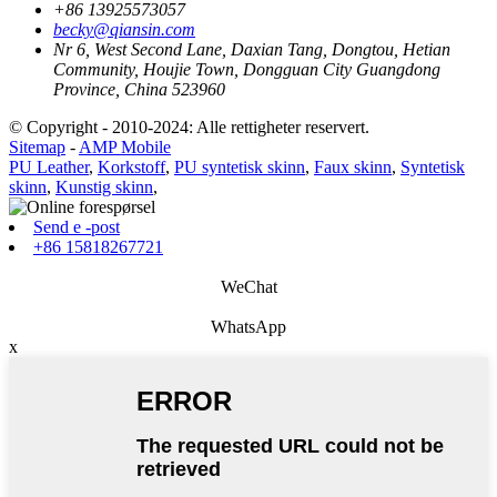
+86 13925573057
becky@qiansin.com
Nr 6, West Second Lane, Daxian Tang, Dongtou, Hetian
Community, Houjie Town, Dongguan City Guangdong
Province, China 523960
© Copyright - 2010-2024: Alle rettigheter reservert.
Sitemap
-
AMP Mobile
PU Leather
,
Korkstoff
,
PU syntetisk skinn
,
Faux skinn
,
Syntetisk
skinn
,
Kunstig skinn
,
Send e -post
+86 15818267721
WeChat
WhatsApp
x