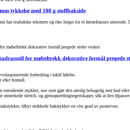
0 mm tykkelse med 180 g stoffbakside
nn har realistiske teksturer og rike farger for et førsteklasses utseend
adrassstil for møbeltrekk dekorative formål pregede st
evolusjonerende forbedring i taktil følelse.
r eller bomull.
n enestående mykhet, noe som gjør den utrolig behagelig mot hud eller 
gir utmerkede stretch- og gjenopprettingsegenskaper, slik at den tilpasse
stykker, tilbyr strikkede bakstykker en viss grad av pusteevne.
.