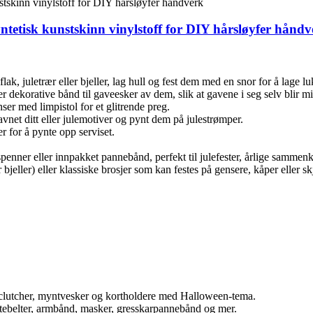
syntetisk kunstskinn vinylstoff for DIY hårsløyfer hånd
ak, juletrær eller bjeller, lag hull og fest dem med en snor for å lage lu
 dekorative bånd til gaveesker av dem, slik at gavene i seg selv blir m
er med limpistol for et glitrende preg.
navnet ditt eller julemotiver og pynt dem på julestrømper.
r for å pynte opp serviset.
nner eller innpakket pannebånd, perfekt til julefester, årlige sammen
eller) eller klassiske brosjer som kan festes på gensere, kåper eller skj
clutcher, myntvesker og kortholdere med Halloween-tema.
tebelter, armbånd, masker, gresskarpannebånd og mer.