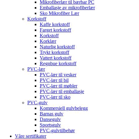
Mikrofiberlær til bærbar PC
Emballasje av mikrofiberlær
Sko Mikrofiber Lær
Korkstoff
Kaffe korkstoff
Farget korkstoff
Korkstoff
Korklær
Naturlig korkstoff
Trykt korkstoff
Vattert korkstoff
Regnbue korkstoff
PVC-lær
PVC-lær til vesker
PVC-lær til bil
PVC-lær til møbler
PVC-lær til emballasje
PVC-lær til sko
PVC-gulv
Kommersiell gulvbelegg
Barnas gulv
Dansegulv
Sportsgulv
PVC-gulvtilbehør
Våre sertifikater