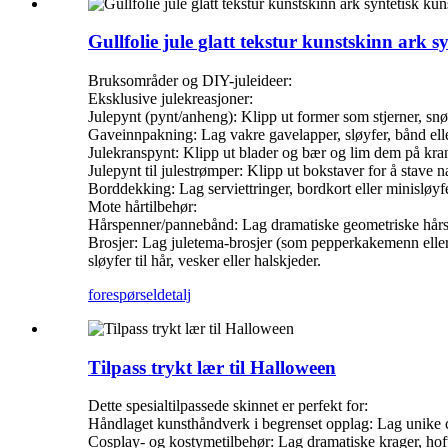
Gullfolie jule glatt tekstur kunstskinn ark 
Bruksområder og DIY-juleideer:
Eksklusive julekreasjoner:
Julepynt (pynt/anheng): Klipp ut former som stjerner, snøfl
Gaveinnpakning: Lag vakre gavelapper, sløyfer, bånd eller
Julekranspynt: Klipp ut blader og bær og lim dem på krans
Julepynt til julestrømper: Klipp ut bokstaver for å stave 
Borddekking: Lag serviettringer, bordkort eller minisløyfe
Mote hårtilbehør:
Hårspenner/pannebånd: Lag dramatiske geometriske hårspe
Brosjer: Lag juletema-brosjer (som pepperkakemenn eller bj
sløyfer til hår, vesker eller halskjeder.
forespørsel
detalj
Tilpass trykt lær til Halloween
Dette spesialtilpassede skinnet er perfekt for:
Håndlaget kunsthåndverk i begrenset opplag: Lag unike 
Cosplay- og kostymetilbehør: Lag dramatiske krager, hof