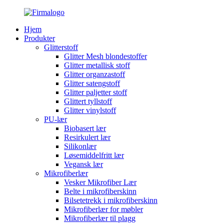
Hjem
Produkter
Glitterstoff
Glitter Mesh blondestoffer
Glitter metallisk stoff
Glitter organzastoff
Glitter satengstoff
Glitter paljetter stoff
Glittert tyllstoff
Glitter vinylstoff
PU-lær
Biobasert lær
Resirkulert lær
Silikonlær
Løsemiddelfritt lær
Vegansk lær
Mikrofiberlær
Vesker Mikrofiber Lær
Belte i mikrofiberskinn
Bilsetetrekk i mikrofiberskinn
Mikrofiberlær for møbler
Mikrofiberlær til plagg