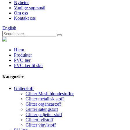
Nyheter
Vanlige spørsmål
Om oss
Kontakt oss
English
Hjem
Produkter
PVC-lær
PVC-lær til sko
Kategorier
Glitterstoff
Glitter Mesh blondestoffer
Glitter metallisk stoff
Glitter organzastoff
Glitter satengstoff
Glitter paljetter stoff
Glittert tyllstoff
Glitter vinylstoff