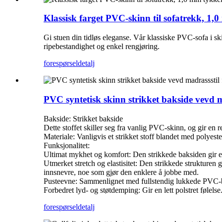
Klassisk farget PVC-skinn til sofatrekk, 1,
Gi stuen din tidløs eleganse. Vår klassiske PVC-sofa i ski
ripebestandighet og enkel rengjøring.
forespørsel
detalj
PVC syntetisk skinn strikket bakside vevd m
Bakside: Strikket bakside
Dette stoffet skiller seg fra vanlig PVC-skinn, og gir en r
Materiale: Vanligvis et strikket stoff blandet med polyeste
Funksjonalitet:
Ultimat mykhet og komfort: Den strikkede baksiden gir e
Utmerket stretch og elastisitet: Den strikkede strukturen 
innsnevre, noe som gjør den enklere å jobbe med.
Pusteevne: Sammenlignet med fullstendig lukkede PVC-bak
Forbedret lyd- og støtdemping: Gir en lett polstret følelse
forespørsel
detalj