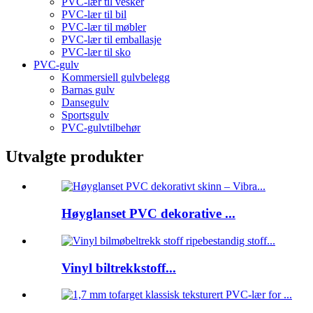
PVC-lær til vesker
PVC-lær til bil
PVC-lær til møbler
PVC-lær til emballasje
PVC-lær til sko
PVC-gulv
Kommersiell gulvbelegg
Barnas gulv
Dansegulv
Sportsgulv
PVC-gulvtilbehør
Utvalgte produkter
Høyglanset PVC dekorative ...
Vinyl biltrekkstoff...