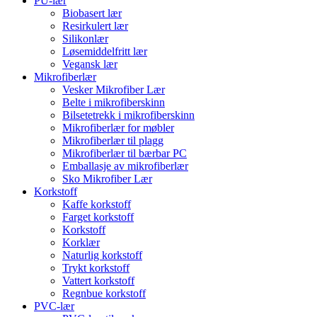
PU-lær
Biobasert lær
Resirkulert lær
Silikonlær
Løsemiddelfritt lær
Vegansk lær
Mikrofiberlær
Vesker Mikrofiber Lær
Belte i mikrofiberskinn
Bilsetetrekk i mikrofiberskinn
Mikrofiberlær for møbler
Mikrofiberlær til plagg
Mikrofiberlær til bærbar PC
Emballasje av mikrofiberlær
Sko Mikrofiber Lær
Korkstoff
Kaffe korkstoff
Farget korkstoff
Korkstoff
Korklær
Naturlig korkstoff
Trykt korkstoff
Vattert korkstoff
Regnbue korkstoff
PVC-lær