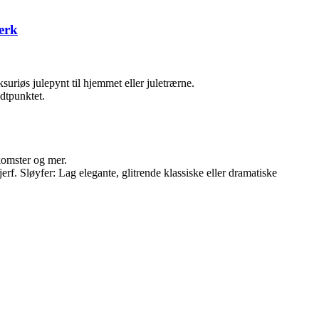
verk
ksuriøs julepynt til hjemmet eller juletrærne.
idtpunktet.
komster og mer.
erf. Sløyfer: Lag elegante, glitrende klassiske eller dramatiske