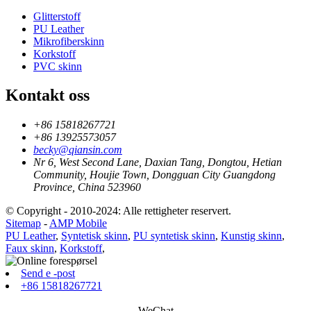
Glitterstoff
PU Leather
Mikrofiberskinn
Korkstoff
PVC skinn
Kontakt oss
+86 15818267721
+86 13925573057
becky@qiansin.com
Nr 6, West Second Lane, Daxian Tang, Dongtou, Hetian
Community, Houjie Town, Dongguan City Guangdong
Province, China 523960
© Copyright - 2010-2024: Alle rettigheter reservert.
Sitemap
-
AMP Mobile
PU Leather
,
Syntetisk skinn
,
PU syntetisk skinn
,
Kunstig skinn
,
Faux skinn
,
Korkstoff
,
Send e -post
+86 15818267721
WeChat