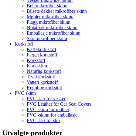
Vesker mikrofiber skinn
Belt mikrofiber skinn
Bilsete dekker mikrofiber skinn
Møbler mikrofiber skinn
Plagg mikrofiber skinn
Notatbok mikrofiber skinn
Emballasje mikrofiber skinn
Sko mikrofiber skinn
Korkstoff
Kaffekork stoff
Farget korkstoff
Korkstoff
Korkskinn
Naturlig korkstoff
Trykt korkstoff
Vattert korkstoff
Regnbue korkstoff
PVC skinn
PVC -lær for vesker
PVC Leather for Car Seat Covers
PVC skinn for møbler
PVC -skinn for emballasje
PVC -lær for sko
Utvalgte produkter