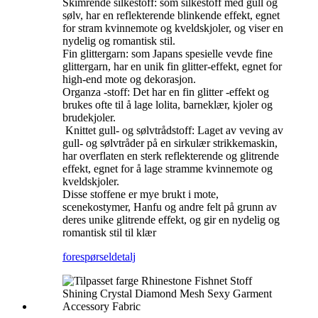
Skimrende silkestoff: som silkestoff med gull og
sølv, har en reflekterende blinkende effekt, egnet
for stram kvinnemote og kveldskjoler, og viser en
nydelig og romantisk stil. ‌
Fin glittergarn: som Japans spesielle vevde fine
glittergarn, har en unik fin glitter-effekt, egnet for
high-end mote og dekorasjon. ‌
Organza -stoff: Det har en fin glitter -effekt og
brukes ofte til å lage lolita, barneklær, kjoler og
brudekjoler. ‌
‌ Knittet gull- og sølvtrådstoff: Laget av veving av
gull- og sølvtråder på en sirkulær strikkemaskin,
har overflaten en sterk reflekterende og glitrende
effekt, egnet for å lage stramme kvinnemote og
kveldskjoler.
Disse stoffene er mye brukt i mote,
scenekostymer, Hanfu og andre felt på grunn av
deres unike glitrende effekt, og gir en nydelig og
romantisk stil til klær
forespørsel
detalj