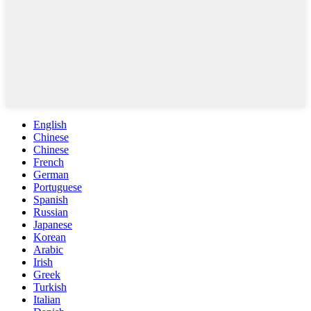
English
Chinese
Chinese
French
German
Portuguese
Spanish
Russian
Japanese
Korean
Arabic
Irish
Greek
Turkish
Italian