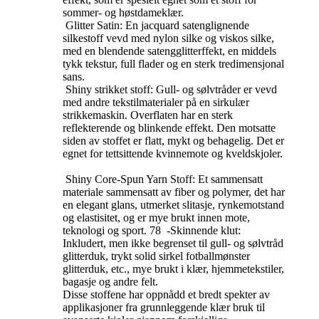
sommer- og høstdameklær. ‌
‌ Glitter Satin: En jacquard satenglignende
silkestoff vevd med nylon silke og viskos silke,
med en blendende satengglitterffekt, en middels
tykk tekstur, full flader og en sterk tredimensjonal
sans. ‌
‌ Shiny strikket stoff: Gull- og sølvtråder er vevd
med andre tekstilmaterialer på en sirkulær
strikkemaskin. Overflaten har en sterk
reflekterende og blinkende effekt. Den motsatte
siden av stoffet er flatt, mykt og behagelig. Det er
egnet for tettsittende kvinnemote og kveldskjoler.
‌ Shiny Core-Spun Yarn Stoff: Et sammensatt
materiale sammensatt av fiber og polymer, det har
en elegant glans, utmerket slitasje, rynkemotstand
og elastisitet, og er mye brukt innen mote,
teknologi og sport. ‌78 ‌ -Skinnende klut:
Inkludert, men ikke begrenset til gull- og sølvtråd
glitterduk, trykt solid sirkel fotballmønster
glitterduk, etc., mye brukt i klær, hjemmetekstiler,
bagasje og andre felt. ‌
Disse stoffene har oppnådd et bredt spekter av
applikasjoner fra grunnleggende klær bruk til