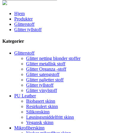
Hjem
Produkter
Glitterstoff
Glitter tyllstoff
Kategorier
Glitterstoff
Glitter netting blonder stoffer
Glitter metallisk stoff
Glitter Organza -stoff
Glitter satengstoff
Glitter paljetter stoff
Glitter tyllstoff
Glitter vinylstoff
PU Leather
Biobasert skinn
Resirkulert skinn
Silikonskinn
Løsningsmiddelfritt skinn
Vegansk skinn
Mikrofiberskinn