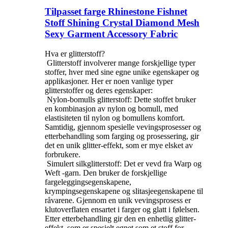
Tilpasset farge Rhinestone Fishnet
Stoff Shining Crystal Diamond Mesh
Sexy Garment Accessory Fabric
Hva er glitterstoff?
‌ Glitterstoff involverer mange forskjellige typer
stoffer, hver med sine egne unike egenskaper og
applikasjoner. Her er noen vanlige typer
glitterstoffer og deres egenskaper:
‌ Nylon-bomulls glitterstoff: Dette stoffet bruker
en kombinasjon av nylon og bomull, med
elastisiteten til nylon og bomullens komfort.
Samtidig, gjennom spesielle vevingsprosesser og
etterbehandling som farging og prosessering, gir
det en unik glitter-effekt, som er mye elsket av
forbrukere. ‌
‌ Simulert silkglitterstoff: Det er vevd fra Warp og
Weft -garn. Den bruker de forskjellige
fargeleggingsegenskapene,
krympingsegenskapene og slitasjeegenskapene til
råvarene. Gjennom en unik vevingsprosess er
klutoverflaten ensartet i farger og glatt i følelsen.
Etter etterbehandling gir den en enhetlig glitter-
effekt, som er spesielt egnet som et stoff for