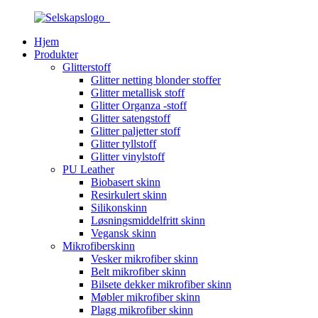
Hjem
Produkter
Glitterstoff
Glitter netting blonder stoffer
Glitter metallisk stoff
Glitter Organza -stoff
Glitter satengstoff
Glitter paljetter stoff
Glitter tyllstoff
Glitter vinylstoff
PU Leather
Biobasert skinn
Resirkulert skinn
Silikonskinn
Løsningsmiddelfritt skinn
Vegansk skinn
Mikrofiberskinn
Vesker mikrofiber skinn
Belt mikrofiber skinn
Bilsete dekker mikrofiber skinn
Møbler mikrofiber skinn
Plagg mikrofiber skinn