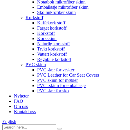
Notatbok mikrofiber skinn
Emballasje mikrofiber skinn
Sko mikrofiber skinn
Korkstoff
Kaffekork stoff
Farget korkstoff
Korkstoff
Korkskinn
Naturlig korkstoff
Trykt korkstoff
Vattert korkstoff
Regnbue korkstoff
PVC skinn
PVC -lær for vesker
PVC Leather for Car Seat Covers
PVC skinn for møbler
PVC -skinn for emballasje
PVC -lær for sko
Nyheter
FAQ
Om oss
Kontakt oss
English