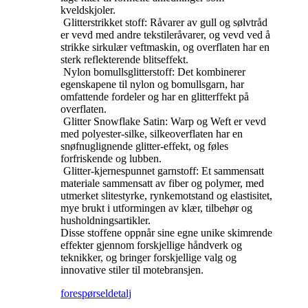
kveldskjoler.
‌ Glitterstrikket stoff: Råvarer av gull og sølvtråd
er vevd med andre tekstileråvarer, og vevd ved å
strikke sirkulær veftmaskin, og overflaten har en
sterk reflekterende blitseffekt.
‌ Nylon bomullsglitterstoff: Det kombinerer
egenskapene til nylon og bomullsgarn, har
omfattende fordeler og har en glitterffekt på
overflaten.
‌ Glitter Snowflake Satin: Warp og Weft er vevd
med polyester-silke, silkeoverflaten har en
snøfnuglignende glitter-effekt, og føles
forfriskende og lubben.
‌ Glitter-kjernespunnet garnstoff: Et sammensatt
materiale sammensatt av fiber og polymer, med
utmerket slitestyrke, rynkemotstand og elastisitet,
mye brukt i utformingen av klær, tilbehør og
husholdningsartikler.
Disse stoffene oppnår sine egne unike skimrende
effekter gjennom forskjellige håndverk og
teknikker, og bringer forskjellige valg og
innovative stiler til motebransjen.
forespørsel
detalj