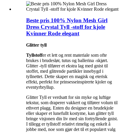
Beste pris 100% Nylon Mesh Girl
Dress Crystal Tyll -stoff for kjole
Kvinner Rode elegant
Glitter tyll
Tyllstoff
er et lett og rent materiale som ofte
brukes i brudeslør, tutus og ballerina -skjørt.
Glitter -tyll tilfører et ekstra lag med gnist til
stoffet, med glitrende partikler innebygd i
tyllnettet. Dette skaper en magisk og eterisk
effekt, perfekt for prinsesseinspirerte kjoler og
eventyrbryllup.
Glitter Tyll er verdsatt for sin myke og luftige
tekstur, som draperer vakkert og tilfører volum til
ethvert plagg. Enten du designer en brudekjole
eller skaper et lunefullt kostyme, kan glitter tyll
bringe visjonen din liv med sin fortryllende gnist.
I tillegg er tyllstoff relativt rimelig og enkelt å
jobbe med, noe som gjør det til et populært valg