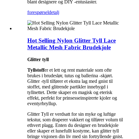
blant designere og DIY -entusiaster.
forespørsel
detalj
Hot Selling Nylon Glitter Tyll Lace
Metallic Mesh Fabric Brudekjole
Glitter tyll
Tyllstoff
er et lett og rent materiale som ofte
brukes i brudeslør, tutus og ballerina -skjørt.
Glitter -tyll tilfører et ekstra lag med gnist til
stoffet, med glitrende partikler innebygd i
tyllnettet. Dette skaper en magisk og eterisk
effekt, perfekt for prinsesseinspirerte kjoler og
eventyrbryllup.
Glitter Tyll er verdsatt for sin myke og luftige
tekstur, som draperer vakkert og tilfører volum til
ethvert plagg. Enten du designer en brudekjole
eller skaper et lunefullt kostyme, kan glitter tyll
bringe visjonen din liv med sin fortryllende gnist.