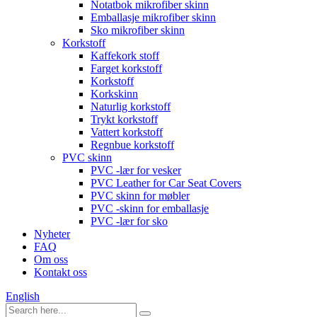
Notatbok mikrofiber skinn
Emballasje mikrofiber skinn
Sko mikrofiber skinn
Korkstoff
Kaffekork stoff
Farget korkstoff
Korkstoff
Korkskinn
Naturlig korkstoff
Trykt korkstoff
Vattert korkstoff
Regnbue korkstoff
PVC skinn
PVC -lær for vesker
PVC Leather for Car Seat Covers
PVC skinn for møbler
PVC -skinn for emballasje
PVC -lær for sko
Nyheter
FAQ
Om oss
Kontakt oss
English