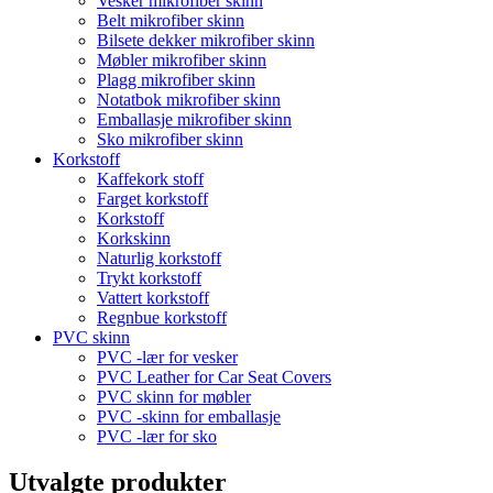
Vesker mikrofiber skinn
Belt mikrofiber skinn
Bilsete dekker mikrofiber skinn
Møbler mikrofiber skinn
Plagg mikrofiber skinn
Notatbok mikrofiber skinn
Emballasje mikrofiber skinn
Sko mikrofiber skinn
Korkstoff
Kaffekork stoff
Farget korkstoff
Korkstoff
Korkskinn
Naturlig korkstoff
Trykt korkstoff
Vattert korkstoff
Regnbue korkstoff
PVC skinn
PVC -lær for vesker
PVC Leather for Car Seat Covers
PVC skinn for møbler
PVC -skinn for emballasje
PVC -lær for sko
Utvalgte produkter