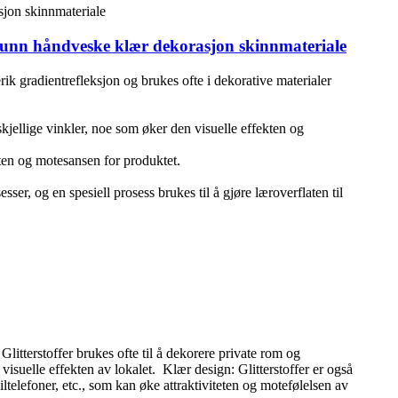
s bunn håndveske klær dekorasjon skinnmateriale
erik gradientrefleksjon og brukes ofte i dekorative materialer
rskjellige vinkler, noe som øker den visuelle effekten og
eten og motesansen for produktet.
ser, og en spesiell prosess brukes til å gjøre læroverflaten til
litterstoffer brukes ofte til å dekorere private rom og
uelle effekten av lokalet. ‌ Klær design: Glitterstoffer er også
ltelefoner, etc., som kan øke attraktiviteten og motefølelsen av