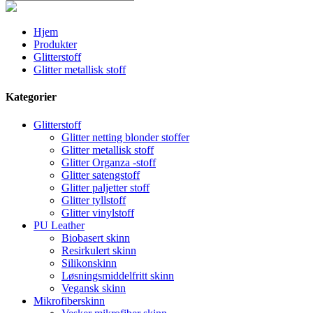
Hjem
Produkter
Glitterstoff
Glitter metallisk stoff
Kategorier
Glitterstoff
Glitter netting blonder stoffer
Glitter metallisk stoff
Glitter Organza -stoff
Glitter satengstoff
Glitter paljetter stoff
Glitter tyllstoff
Glitter vinylstoff
PU Leather
Biobasert skinn
Resirkulert skinn
Silikonskinn
Løsningsmiddelfritt skinn
Vegansk skinn
Mikrofiberskinn