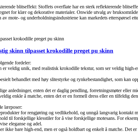
kterende blitseffekt: Stoffets overflate har en sterk reflekterende blitsef
egnet for klær og dekorative materialer. Onwide utvalg av bruksområder:
v mote- og underholdningsindustriene kan markedets etterspørsel etter g
tig skinn tilpasset krokodille preget pu skinn
ølgende fordeler:
nn er veldig unik, med realistisk krokodille tekstur, som ser veldig high-
t spesielt behandlet med høy slitestyrke og rynkebestandighet, som kan opp
ellige anledninger, enten det er daglig pendling, forretningsmøter eller 
ldig enkle å matche, enten det er en formell dress eller en tilfeldig den
de lærposer:
eprodukter for rengjøring og vedlikehold, og unngå langvarig kontakt med
enhold til forskjellige klesstiler for å vise forskjellige motesans. For e
ise eleganse og adel.
 ser ikke bare high-end, men er også holdbart og enkelt å matche. Det er