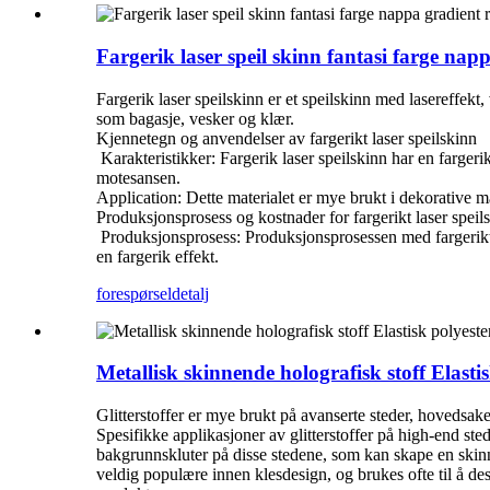
Fargerik laser speil skinn fantasi farge na
Fargerik laser speilskinn er et speilskinn med lasereffekt,
som bagasje, vesker og klær.
Kjennetegn og anvendelser av fargerikt laser speilskinn
‌ Karakteristikker‌: Fargerik laser speilskinn har en farge
motesansen.
‌Application‌: Dette materialet er mye brukt i dekorative 
Produksjonsprosess og kostnader for fargerikt laser speil
‌ Produksjonsprosess‌: Produksjonsprosessen med fargerikt 
en fargerik effekt. ‌
forespørsel
detalj
Metallisk skinnende holografisk stoff Elastis
Glitterstoffer er mye brukt på avanserte steder, hovedsake
Spesifikke applikasjoner av glitterstoffer på high-end ste
bakgrunnskluter på disse stedene, som kan skape en skinne
veldig populære innen klesdesign, og brukes ofte til å de