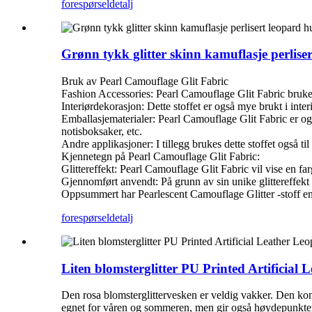
forespørsel
detalj
Grønn tykk glitter skinn kamuflasje perliser
Bruk av Pearl Camouflage Glit Fabric
Fashion Accessories: Pearl Camouflage Glit Fabric brukes 
Interiørdekorasjon: Dette stoffet er også mye brukt i int
Emballasjematerialer: Pearl Camouflage Glit Fabric er og
notisboksaker, etc.
Andre applikasjoner: I tillegg brukes dette stoffet også ti
Kjennetegn på Pearl Camouflage Glit Fabric:
Glittereffekt: Pearl Camouflage Glit Fabric vil vise en fa
Gjennomført anvendt‌: På grunn av sin unike glittereffekt
Oppsummert har Pearlescent Camouflage Glitter -stoff en v
forespørsel
detalj
Liten blomsterglitter PU Printed Artificial 
Den rosa blomsterglittervesken er veldig vakker. Den kombin
egnet for våren og sommeren, men gir også høydepunkter t