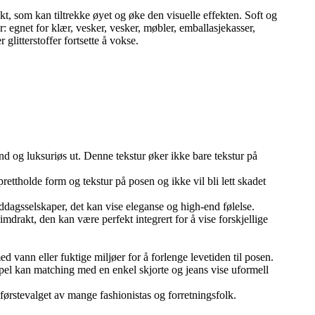
fekt, som kan tiltrekke øyet og øke den visuelle effekten. ‌Soft og
 egnet for klær, vesker, vesker, møbler, emballasjekasser,
litterstoffer fortsette å vokse.
end og luksuriøs ut. Denne tekstur øker ikke bare tekstur på
rettholde form og tekstur på posen og ikke vil bli lett skadet
middagsselskaper, det kan vise eleganse og high-end følelse.
imdrakt, den kan være perfekt integrert for å vise forskjellige
 vann eller fuktige miljøer for å forlenge levetiden til posen.
ksempel kan matching med en enkel skjorte og jeans vise uformell
 førstevalget av mange fashionistas og forretningsfolk.