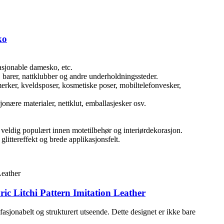
ko
fasjonable damesko, etc.
, barer, nattklubber og andre underholdningssteder.
erker, kveldsposer, kosmetiske poser, mobiltelefonvesker,
sjonære materialer, nettklut, emballasjesker osv.
veldig populært innen motetilbehør og interiørdekorasjon‌.
littereffekt og brede applikasjonsfelt.
ric Litchi Pattern Imitation Leather
 fasjonabelt og strukturert utseende. Dette designet er ikke bare