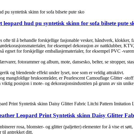
t leopard hud pu syntetisk skinn for sofa bilsete pute s
ofte til å behandle forskjellige fasjonable vesker, håndverk, klokker, 
eriørdekorasjonsmaterialer, for eksempel dekorasjon av nattklubber, KTV
så egnet for forskjellige emballasjematerialer, for eksempel PVC -varem
l lærvarer, fotorammer og album, mote, dansesko, belter, se stropper, sta
rgerik og blendende effekt under lyset, noe som er veldig attraktivt.
 og mangfoldige bruksområder, er Pearlescent Camouflage Glitter -stoff 
iktig posisjon i mote- og dekorasjonsindustrien på grunn av sin unike g
Leather Leopard Print Syntetisk skinn Daisy Glitter Fab
erer rosa, blomster- og glitter (paljetter) elementer for å vise et søtt,
il antrekket ditt.