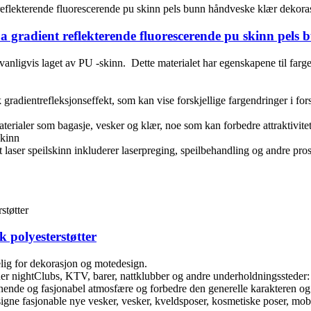
ppa gradient reflekterende fluorescerende pu skinn pel
 vanligvis laget av PU -skinn. ‌ Dette materialet har egenskapene til farg
rik gradientrefleksjonseffekt, som kan vise forskjellige fargendringer i fo
materialer som bagasje, vesker og klær, noe som kan forbedre attraktivit
skinn
laser speilskinn inkluderer laserpreging, speilbehandling og andre proses
k polyesterstøtter
lig for dekorasjon og motedesign. ‌
der ‌nightClubs, KTV, barer, nattklubber og andre underholdningssteder: G
nde og fasjonabel atmosfære og forbedre den generelle karakteren og vis
signe fasjonable nye vesker, vesker, kveldsposer, kosmetiske poser, mobi