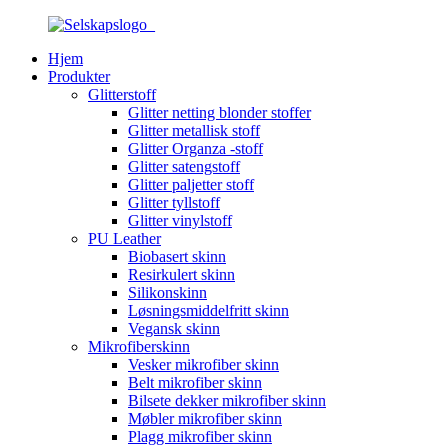
Hjem
Produkter
Glitterstoff
Glitter netting blonder stoffer
Glitter metallisk stoff
Glitter Organza -stoff
Glitter satengstoff
Glitter paljetter stoff
Glitter tyllstoff
Glitter vinylstoff
PU Leather
Biobasert skinn
Resirkulert skinn
Silikonskinn
Løsningsmiddelfritt skinn
Vegansk skinn
Mikrofiberskinn
Vesker mikrofiber skinn
Belt mikrofiber skinn
Bilsete dekker mikrofiber skinn
Møbler mikrofiber skinn
Plagg mikrofiber skinn