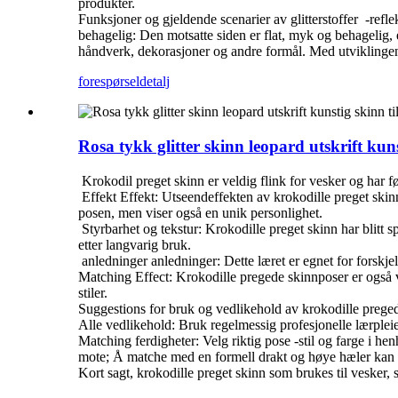
produkter. ‌
Funksjoner og gjeldende scenarier av glitterstoffer ‌ -refle
behagelig: Den motsatte siden er flat, myk og behagelig, 
håndverk, dekorasjoner og andre formål. Med utviklingen a
forespørsel
detalj
Rosa tykk glitter skinn leopard utskrift kuns
‌ Krokodil preget skinn er veldig flink for vesker og har f
‌ Effekt Effekt‌: Utseendeffekten av krokodille preget ski
posen, men viser også en unik personlighet.
‌ Styrbarhet og tekstur‌: Krokodille preget skinn har blit
etter langvarig bruk.
‌ anledninger anledninger‌: Dette læret er egnet for forskj
‌Matching Effect‌: Krokodille pregede skinnposer er også ve
stiler.
‌Suggestions for bruk og vedlikehold av krokodille prege
‌Alle vedlikehold‌: Bruk regelmessig profesjonelle lærplei
‌Matching ferdigheter‌: Velg riktig pose -stil og farge i h
mote; Å matche med en formell drakt og høye hæler kan v
Kort sagt, krokodille preget skinn som brukes til vesker,