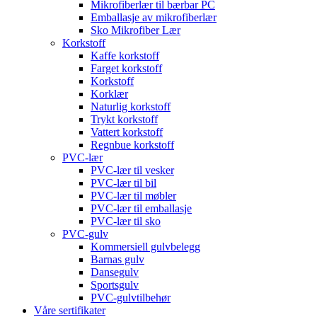
Mikrofiberlær til bærbar PC
Emballasje av mikrofiberlær
Sko Mikrofiber Lær
Korkstoff
Kaffe korkstoff
Farget korkstoff
Korkstoff
Korklær
Naturlig korkstoff
Trykt korkstoff
Vattert korkstoff
Regnbue korkstoff
PVC-lær
PVC-lær til vesker
PVC-lær til bil
PVC-lær til møbler
PVC-lær til emballasje
PVC-lær til sko
PVC-gulv
Kommersiell gulvbelegg
Barnas gulv
Dansegulv
Sportsgulv
PVC-gulvtilbehør
Våre sertifikater