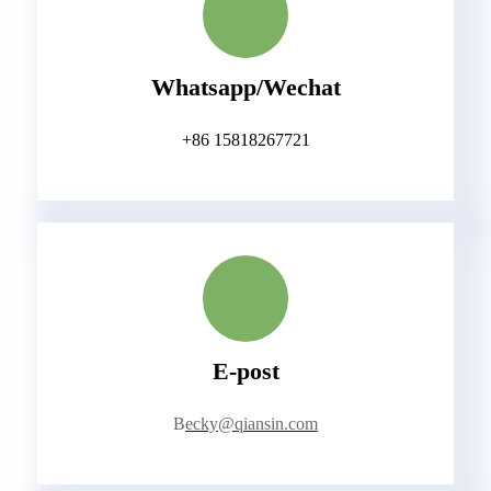
Whatsapp/Wechat
+86 15818267721
E-post
B
ecky@qiansin.com