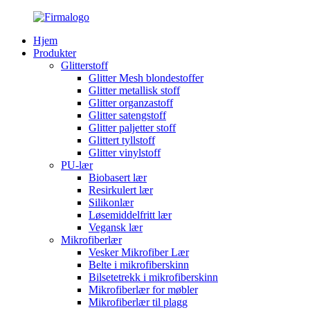
Hjem
Produkter
Glitterstoff
Glitter Mesh blondestoffer
Glitter metallisk stoff
Glitter organzastoff
Glitter satengstoff
Glitter paljetter stoff
Glittert tyllstoff
Glitter vinylstoff
PU-lær
Biobasert lær
Resirkulert lær
Silikonlær
Løsemiddelfritt lær
Vegansk lær
Mikrofiberlær
Vesker Mikrofiber Lær
Belte i mikrofiberskinn
Bilsetetrekk i mikrofiberskinn
Mikrofiberlær for møbler
Mikrofiberlær til plagg