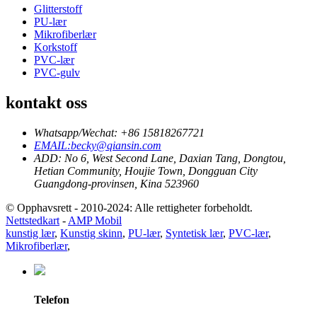
Glitterstoff
PU-lær
Mikrofiberlær
Korkstoff
PVC-lær
PVC-gulv
kontakt oss
Whatsapp/Wechat: +86 15818267721
EMAIL:becky@qiansin.com
ADD: No 6, West Second Lane, Daxian Tang, Dongtou,
Hetian Community, Houjie Town, Dongguan City
Guangdong-provinsen, Kina 523960
© Opphavsrett - 2010-2024: Alle rettigheter forbeholdt.
Nettstedkart
-
AMP Mobil
kunstig lær
,
Kunstig skinn
,
PU-lær
,
Syntetisk lær
,
PVC-lær
,
Mikrofiberlær
,
Telefon