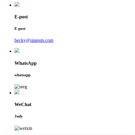
E-post
E-post
becky@qiansin.com
WhatsApp
whatsapp
WeChat
Judy