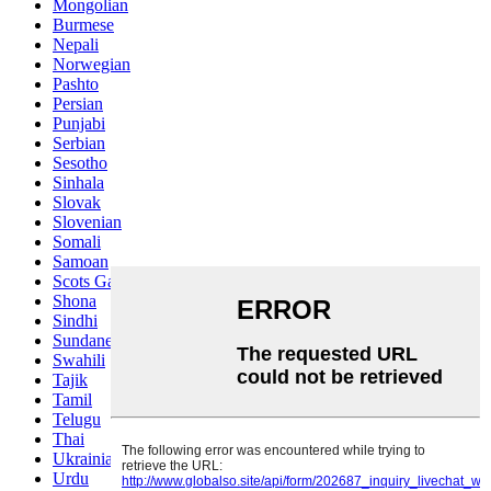
Mongolian
Burmese
Nepali
Norwegian
Pashto
Persian
Punjabi
Serbian
Sesotho
Sinhala
Slovak
Slovenian
Somali
Samoan
Scots Gaelic
Shona
Sindhi
Sundanese
Swahili
Tajik
Tamil
Telugu
Thai
Ukrainian
Urdu