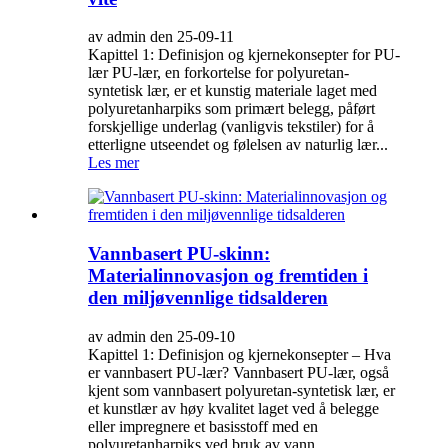
av admin den 25-09-11
Kapittel 1: Definisjon og kjernekonsepter for PU-
lær PU-lær, en forkortelse for polyuretan-
syntetisk lær, er et kunstig materiale laget med
polyuretanharpiks som primært belegg, påført
forskjellige underlag (vanligvis tekstiler) for å
etterligne utseendet og følelsen av naturlig lær...
Les mer
Vannbasert PU-skinn:
Materialinnovasjon og fremtiden i
den miljøvennlige tidsalderen
av admin den 25-09-10
Kapittel 1: Definisjon og kjernekonsepter – Hva
er vannbasert PU-lær? Vannbasert PU-lær, også
kjent som vannbasert polyuretan-syntetisk lær, er
et kunstlær av høy kvalitet laget ved å belegge
eller impregnere et basisstoff med en
polyuretanharpiks ved bruk av vann...