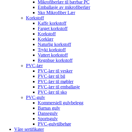
Mikrofiberlær til bærbar PC
Emballasje av mikrofiberlær
Sko Mikrofiber Lær
Korkstoff
Kaffe korkstoff
Farget korkstoff
Korkstoff
Korklær
Naturlig korkstoff
Trykt korkstoff
Vattert korkstoff
Regnbue korkstoff
PVC-lær
PVC-lær til vesker
PVC-lær til bil
PVC-lær til møbler
PVC-lær til emballasje
PVC-lær til sko
PVC-gulv
Kommersiell gulvbelegg
Barnas gulv
Dansegulv
Sportsgulv
PVC-gulvtilbehør
Våre sertifikater