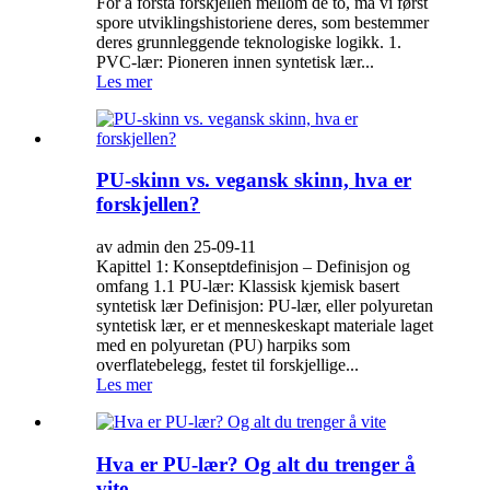
For å forstå forskjellen mellom de to, må vi først
spore utviklingshistoriene deres, som bestemmer
deres grunnleggende teknologiske logikk. 1.
PVC-lær: Pioneren innen syntetisk lær...
Les mer
PU-skinn vs. vegansk skinn, hva er
forskjellen?
av admin den 25-09-11
Kapittel 1: Konseptdefinisjon – Definisjon og
omfang 1.1 PU-lær: Klassisk kjemisk basert
syntetisk lær Definisjon: PU-lær, eller polyuretan
syntetisk lær, er et menneskeskapt materiale laget
med en polyuretan (PU) harpiks som
overflatebelegg, festet til forskjellige...
Les mer
Hva er PU-lær? Og alt du trenger å
vite