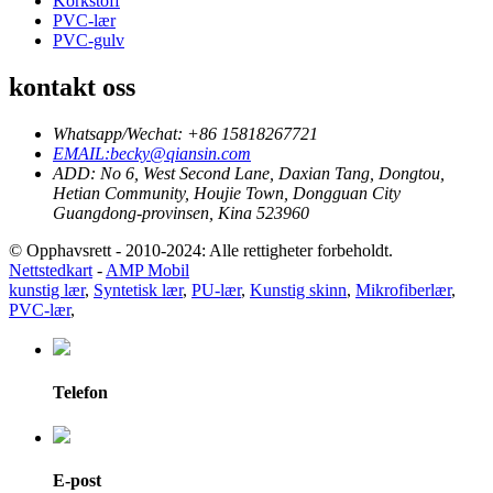
Korkstoff
PVC-lær
PVC-gulv
kontakt oss
Whatsapp/Wechat: +86 15818267721
EMAIL:becky@qiansin.com
ADD: No 6, West Second Lane, Daxian Tang, Dongtou,
Hetian Community, Houjie Town, Dongguan City
Guangdong-provinsen, Kina 523960
© Opphavsrett - 2010-2024: Alle rettigheter forbeholdt.
Nettstedkart
-
AMP Mobil
kunstig lær
,
Syntetisk lær
,
PU-lær
,
Kunstig skinn
,
Mikrofiberlær
,
PVC-lær
,
Telefon
E-post