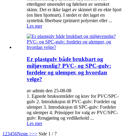
etterligner utseendet og følelsen av semsket
skinn. Det er ikke laget av skinnet til en ekte hjort
(en liten hjorteart). I stedet er det laget en
syntetisk fiberbase (primært polyester eller ...
Les mer
Er plastgulv både brukbart og
miljøvennlig? PVC- og SPC-gulv:
fordeler og ulemper, og hvordan
velge?
av admin den 25-08-08
1. Egnede bruksområder og krav for PVC/SPC-
gulv 2. Introduksjon til PVC-gulv: Fordeler og
ulemper 3. Introduksjon til SPC-gulv: Fordeler
og ulemper 4. Prinsipper for valg av PVC/SPC-
gulv: Rengjøring og vedlikehold ...
Les mer
1
2
3
4
5
6
Neste >
>>
Side 1 / 7