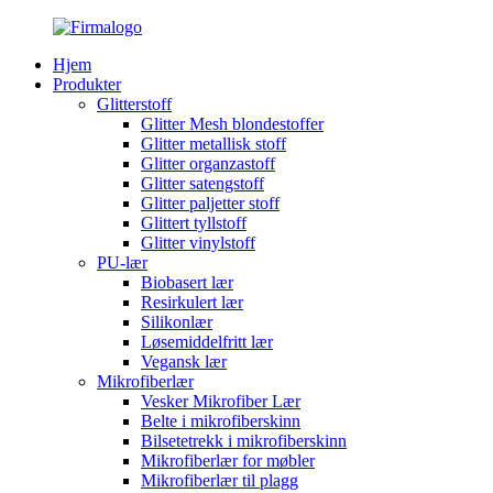
Hjem
Produkter
Glitterstoff
Glitter Mesh blondestoffer
Glitter metallisk stoff
Glitter organzastoff
Glitter satengstoff
Glitter paljetter stoff
Glittert tyllstoff
Glitter vinylstoff
PU-lær
Biobasert lær
Resirkulert lær
Silikonlær
Løsemiddelfritt lær
Vegansk lær
Mikrofiberlær
Vesker Mikrofiber Lær
Belte i mikrofiberskinn
Bilsetetrekk i mikrofiberskinn
Mikrofiberlær for møbler
Mikrofiberlær til plagg