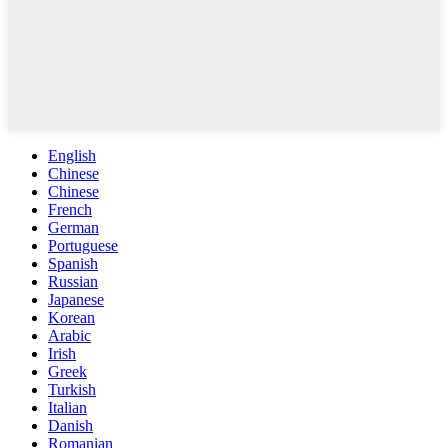
English
Chinese
Chinese
French
German
Portuguese
Spanish
Russian
Japanese
Korean
Arabic
Irish
Greek
Turkish
Italian
Danish
Romanian