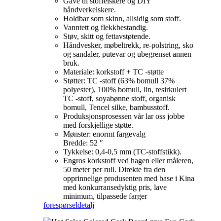
Gave til stoffelskere og DIY
håndverkelskere.
Holdbar som skinn, allsidig som stoff.
Vanntett og flekkbestandig.
Støv, skitt og fettavstøtende.
Håndvesker, møbeltrekk, re-polstring, sko
og sandaler, putevar og ubegrenset annen
bruk.
Materiale: korkstoff + TC -støtte
Støtter: TC -stoff (63% bomull 37%
polyester), 100% bomull, lin, resirkulert
TC -stoff, soyabønne stoff, organisk
bomull, Tencel silke, bambusstoff.
Produksjonsprosessen vår lar oss jobbe
med forskjellige støtte.
Mønster: enormt fargevalg
Bredde: 52 ″
Tykkelse: 0,4-0,5 mm (TC-stoffstikk).
Engros korkstoff ved hagen eller måleren,
50 meter per rull. Direkte fra den
opprinnelige produsenten med base i Kina
med konkurransedyktig pris, lave
minimum, tilpassede farger
forespørsel
detalj