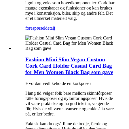
lignin og voks som hovedkomponenter. Cork har
mange egenskaper og funksjoner og kan brukes
mye i konstruksjon, biler, skip og andre felt. Det
er et utmerket materielt valg.
forespørsel
detalj
Fashion Mini Slim Vegan Custom
Cork Card Holder Casual Card Bag
for Men Women Black Bag som gave
Hvordan vedlikeholde en korkpose?
I lang tid velger folk bare mellom skinnfôrposer,
følte foringsposer og nylonforingsposer. Hvis de
vil være praktiske og ha god tekstur, velger de
filt; Hvis de vil være avanserte og enkle å ta vare
på, er lær bedre.
Faktisk kan du også finne de tredje, fjerde og
femte alternativene. Hvis du vil ha den beste