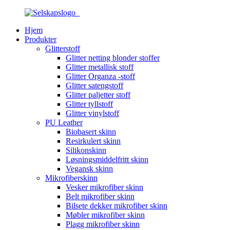
Hjem
Produkter
Glitterstoff
Glitter netting blonder stoffer
Glitter metallisk stoff
Glitter Organza -stoff
Glitter satengstoff
Glitter paljetter stoff
Glitter tyllstoff
Glitter vinylstoff
PU Leather
Biobasert skinn
Resirkulert skinn
Silikonskinn
Løsningsmiddelfritt skinn
Vegansk skinn
Mikrofiberskinn
Vesker mikrofiber skinn
Belt mikrofiber skinn
Bilsete dekker mikrofiber skinn
Møbler mikrofiber skinn
Plagg mikrofiber skinn