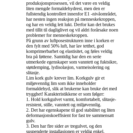
produksjonsprosessen, vil det være en veldig
liten mengde formaldehydrest, men den er
fullstendig kontrollert innenfor E1 -nivåområdet,
har nesten ingen reaksjon på menneskekroppen,
og har en veldig lett lukt. Derfor kan det brukes
med tillit til dagliglivet og vil aldri forårsake noen
problemer for menneskekroppen.
På grunn av luftposestrukturen inne i korken er
den fylt med 50% luft, har lav tetthet, god
komprimerbarhet og elastisitet, og føles veldig
bra på føttene. Samtidig har den en serie
utmerkede egenskaper som vanntett og fuktsikre,
støtdemping, lydisolasjon, varmeisolering og
slitasje.
Lim kork gulv krever lim. Korkgulv gir et
miljøvennlig lim som ikke inneholder
formaldehyd, slik at brukerne kan bruke det med
trygghet! Karakteristikkene er som følger:
1. Hold korkgulvet varmt, komfortabelt, slitasje-
resistent, stille, vanntett og miljøvennlig.
2. Det har egenskapene til god stabilitet og liten
deformasjonskoeffisient for fast tre sammensatt
gulv.
3. Den har fire sider av tregulvet, og den
suspenderte installasjonen er veldig enkel.