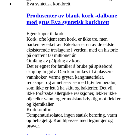
Produsenter av blank kork -dalbane
med grus Eva syntetisk korkbrett
Egenskaper til kork.
Kork, ofte kjent som kork, er ikke tre, men
barken av eiketrær. Eiketrær er en av de eldste
eksisterende treslagene i verden, med en historie
på omtrent 60 millioner år.
Omfang av påføring av kork
Det er egnet for familier å bruke på spisebord,
skap og tregulv. Den kan brukes til å plassere
vannkoker, varme gryter, kangmaterialer,
redskaper og annet servise med høy temperatur,
som ikke er lett å ha skitt og bakterier. Det vil
ikke forårsake allergiske reaksjoner, lekker ikke
olje eller vann, og er motstandsdyktig mot flekker
og kjemikalier.
Korkkomfort
Temperaturisolator, ingen statisk berøring, varm
og behagelig. Kan tilpasses med tegninger og
prøver.