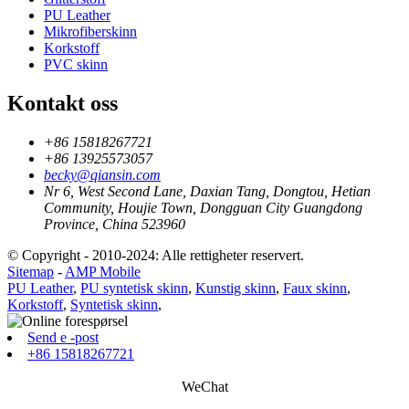
PU Leather
Mikrofiberskinn
Korkstoff
PVC skinn
Kontakt oss
+86 15818267721
+86 13925573057
becky@qiansin.com
Nr 6, West Second Lane, Daxian Tang, Dongtou, Hetian
Community, Houjie Town, Dongguan City Guangdong
Province, China 523960
© Copyright - 2010-2024: Alle rettigheter reservert.
Sitemap
-
AMP Mobile
PU Leather
,
PU syntetisk skinn
,
Kunstig skinn
,
Faux skinn
,
Korkstoff
,
Syntetisk skinn
,
Send e -post
+86 15818267721
WeChat