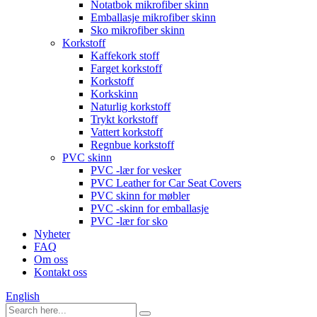
Notatbok mikrofiber skinn
Emballasje mikrofiber skinn
Sko mikrofiber skinn
Korkstoff
Kaffekork stoff
Farget korkstoff
Korkstoff
Korkskinn
Naturlig korkstoff
Trykt korkstoff
Vattert korkstoff
Regnbue korkstoff
PVC skinn
PVC -lær for vesker
PVC Leather for Car Seat Covers
PVC skinn for møbler
PVC -skinn for emballasje
PVC -lær for sko
Nyheter
FAQ
Om oss
Kontakt oss
English