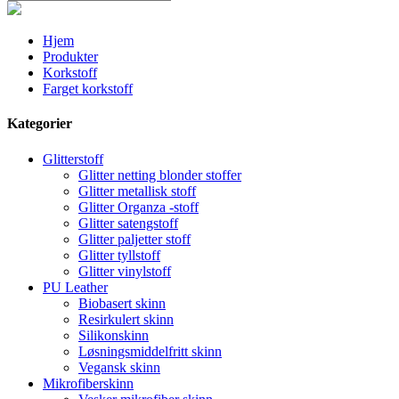
Hjem
Produkter
Korkstoff
Farget korkstoff
Kategorier
Glitterstoff
Glitter netting blonder stoffer
Glitter metallisk stoff
Glitter Organza -stoff
Glitter satengstoff
Glitter paljetter stoff
Glitter tyllstoff
Glitter vinylstoff
PU Leather
Biobasert skinn
Resirkulert skinn
Silikonskinn
Løsningsmiddelfritt skinn
Vegansk skinn
Mikrofiberskinn