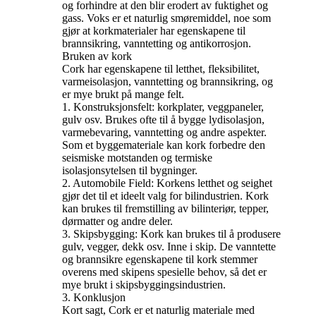
og forhindre at den blir erodert av fuktighet og
gass. Voks er et naturlig smøremiddel, noe som
gjør at korkmaterialer har egenskapene til
brannsikring, vanntetting og antikorrosjon.
Bruken av kork
Cork har egenskapene til letthet, fleksibilitet,
varmeisolasjon, vanntetting og brannsikring, og
er mye brukt på mange felt.
1. Konstruksjonsfelt: korkplater, veggpaneler,
gulv osv. Brukes ofte til å bygge lydisolasjon,
varmebevaring, vanntetting og andre aspekter.
Som et byggemateriale kan kork forbedre den
seismiske motstanden og termiske
isolasjonsytelsen til bygninger.
2. Automobile Field: Korkens letthet og seighet
gjør det til et ideelt valg for bilindustrien. Kork
kan brukes til fremstilling av bilinteriør, tepper,
dørmatter og andre deler.
3. Skipsbygging: Kork kan brukes til å produsere
gulv, vegger, dekk osv. Inne i skip. De vanntette
og brannsikre egenskapene til kork stemmer
overens med skipens spesielle behov, så det er
mye brukt i skipsbyggingsindustrien.
3. Konklusjon
Kort sagt, Cork er et naturlig materiale med