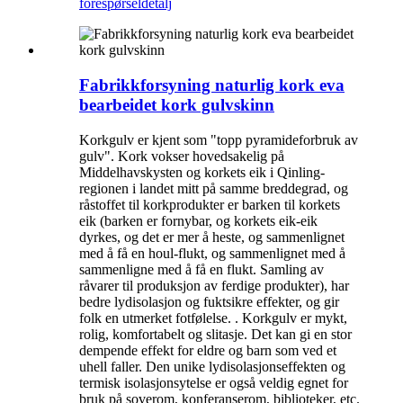
forespørsel
detalj
Fabrikkforsyning naturlig kork eva
bearbeidet kork gulvskinn
Korkgulv er kjent som "topp pyramideforbruk av
gulv". Kork vokser hovedsakelig på
Middelhavskysten og korkets eik i Qinling-
regionen i landet mitt på samme breddegrad, og
råstoffet til korkprodukter er barken til korkets
eik (barken er fornybar, og korkets eik-eik
dyrkes, og det er mer å heste, og sammenlignet
med å få en houl-flukt, og sammenlignet med å
sammenligne med å få en flukt. Samling av
råvarer til produksjon av ferdige produkter), har
bedre lydisolasjon og fuktsikre effekter, og gir
folk en utmerket fotfølelse. . Korkgulv er mykt,
rolig, komfortabelt og slitasje. Det kan gi en stor
dempende effekt for eldre og barn som ved et
uhell faller. Den unike lydisolasjonseffekten og
termisk isolasjonsytelse er også veldig egnet for
bruk på soverom, konferanserom, biblioteker, etc.