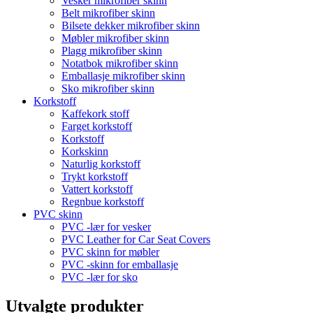
Vesker mikrofiber skinn
Belt mikrofiber skinn
Bilsete dekker mikrofiber skinn
Møbler mikrofiber skinn
Plagg mikrofiber skinn
Notatbok mikrofiber skinn
Emballasje mikrofiber skinn
Sko mikrofiber skinn
Korkstoff
Kaffekork stoff
Farget korkstoff
Korkstoff
Korkskinn
Naturlig korkstoff
Trykt korkstoff
Vattert korkstoff
Regnbue korkstoff
PVC skinn
PVC -lær for vesker
PVC Leather for Car Seat Covers
PVC skinn for møbler
PVC -skinn for emballasje
PVC -lær for sko
Utvalgte produkter