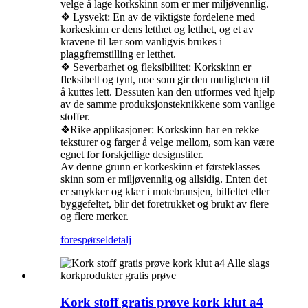
velge å lage korkskinn som er mer miljøvennlig.
❖ Lysvekt: En av de viktigste fordelene med
korkeskinn er dens letthet og letthet, og et av
kravene til lær som vanligvis brukes i
plaggfremstilling er letthet.
❖ Severbarhet og fleksibilitet: Korkskinn er
fleksibelt og tynt, noe som gir den muligheten til
å kuttes lett. Dessuten kan den utformes ved hjelp
av de samme produksjonsteknikkene som vanlige
stoffer.
❖Rike applikasjoner: Korkskinn har en rekke
teksturer og farger å velge mellom, som kan være
egnet for forskjellige designstiler.
Av denne grunn er korkeskinn et førsteklasses
skinn som er miljøvennlig og allsidig. Enten det
er smykker og klær i motebransjen, bilfeltet eller
byggefeltet, blir det foretrukket og brukt av flere
og flere merker.
forespørsel
detalj
Kork stoff gratis prøve kork klut a4