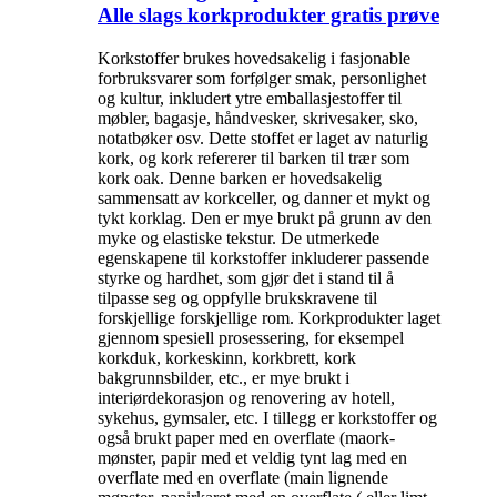
Alle slags korkprodukter gratis prøve
Korkstoffer brukes hovedsakelig i fasjonable
forbruksvarer som forfølger smak, personlighet
og kultur, inkludert ytre emballasjestoffer til
møbler, bagasje, håndvesker, skrivesaker, sko,
notatbøker osv. Dette stoffet er laget av naturlig
kork, og kork refererer til barken til trær som
kork oak. Denne barken er hovedsakelig
sammensatt av korkceller, og danner et mykt og
tykt korklag. Den er mye brukt på grunn av den
myke og elastiske tekstur. De utmerkede
egenskapene til korkstoffer inkluderer passende
styrke og hardhet, som gjør det i stand til å
tilpasse seg og oppfylle brukskravene til
forskjellige forskjellige rom. Korkprodukter laget
gjennom spesiell prosessering, for eksempel
korkduk, korkeskinn, korkbrett, kork
bakgrunnsbilder, etc., er mye brukt i
interiørdekorasjon og renovering av hotell,
sykehus, gymsaler, etc. I tillegg er korkstoffer og
også brukt paper med en overflate (maork-
mønster, papir med et veldig tynt lag med en
overflate med en overflate (main lignende