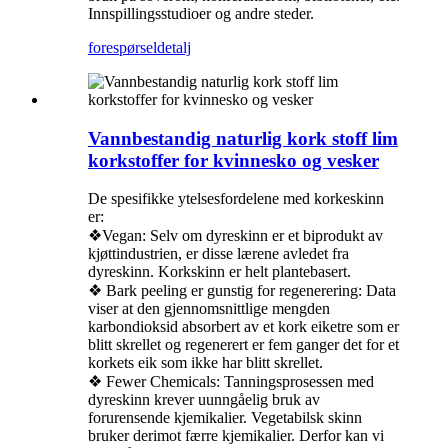
Innspillingsstudioer og andre steder.
forespørsel
detalj
Vannbestandig naturlig kork stoff lim
korkstoffer for kvinnesko og vesker
De spesifikke ytelsesfordelene med korkeskinn
er:
❖Vegan: Selv om dyreskinn er et biprodukt av
kjøttindustrien, er disse lærene avledet fra
dyreskinn. Korkskinn er helt plantebasert.
❖ Bark peeling er gunstig for regenerering: Data
viser at den gjennomsnittlige mengden
karbondioksid absorbert av et kork eiketre som er
blitt skrellet og regenerert er fem ganger det for et
korkets eik som ikke har blitt skrellet.
❖ Fewer Chemicals: Tanningsprosessen med
dyreskinn krever uunngåelig bruk av
forurensende kjemikalier. Vegetabilsk skinn
bruker derimot færre kjemikalier. Derfor kan vi