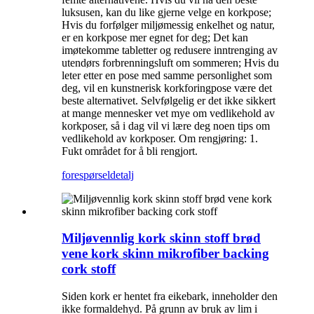
luksusen, kan du like gjerne velge en korkpose;
Hvis du forfølger miljømessig enkelhet og natur,
er en korkpose mer egnet for deg; Det kan
imøtekomme tabletter og redusere inntrenging av
utendørs forbrenningsluft om sommeren; Hvis du
leter etter en pose med samme personlighet som
deg, vil en kunstnerisk korkforingpose være det
beste alternativet. Selvfølgelig er det ikke sikkert
at mange mennesker vet mye om vedlikehold av
korkposer, så i dag vil vi lære deg noen tips om
vedlikehold av korkposer. Om rengjøring: 1.
Fukt området for å bli rengjort.
forespørsel
detalj
Miljøvennlig kork skinn stoff brød
vene kork skinn mikrofiber backing
cork stoff
Siden kork er hentet fra eikebark, inneholder den
ikke formaldehyd. På grunn av bruk av lim i