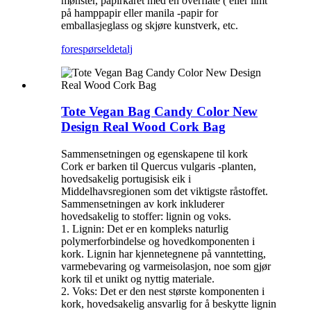
mønster, papirkaret med en overflate ( eller limt
på hamppapir eller manila -papir for
emballasjeglass og skjøre kunstverk, etc.
forespørsel
detalj
Tote Vegan Bag Candy Color New
Design Real Wood Cork Bag
Sammensetningen og egenskapene til kork
Cork er barken til Quercus vulgaris -planten,
hovedsakelig portugisisk eik i
Middelhavsregionen som det viktigste råstoffet.
Sammensetningen av kork inkluderer
hovedsakelig to stoffer: lignin og voks.
1. Lignin: Det er en kompleks naturlig
polymerforbindelse og hovedkomponenten i
kork. Lignin har kjennetegnene på vanntetting,
varmebevaring og varmeisolasjon, noe som gjør
kork til et unikt og nyttig materiale.
2. Voks: Det er den nest største komponenten i
kork, hovedsakelig ansvarlig for å beskytte lignin