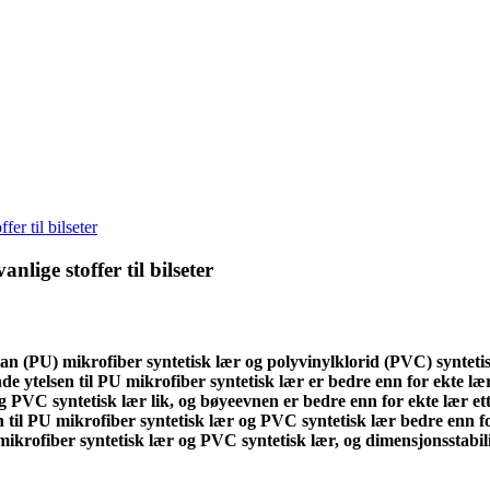
er til bilseter
lige stoffer til bilseter
n (PU) mikrofiber syntetisk lær og polyvinylklorid (PVC) syntetisk
de ytelsen til PU mikrofiber syntetisk lær er bedre enn for ekte l
 og PVC syntetisk lær lik, og bøyeevnen er bedre enn for ekte lær e
ken til PU mikrofiber syntetisk lær og PVC syntetisk lær bedre enn 
krofiber syntetisk lær og PVC syntetisk lær, og dimensjonsstabili