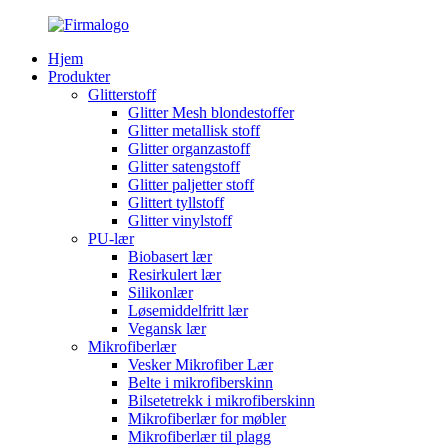
Hjem
Produkter
Glitterstoff
Glitter Mesh blondestoffer
Glitter metallisk stoff
Glitter organzastoff
Glitter satengstoff
Glitter paljetter stoff
Glittert tyllstoff
Glitter vinylstoff
PU-lær
Biobasert lær
Resirkulert lær
Silikonlær
Løsemiddelfritt lær
Vegansk lær
Mikrofiberlær
Vesker Mikrofiber Lær
Belte i mikrofiberskinn
Bilsetetrekk i mikrofiberskinn
Mikrofiberlær for møbler
Mikrofiberlær til plagg