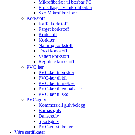
Mikrofiberlær til bærbar PC
Emballasje av mikrofiberlær
Sko Mikrofiber Lær
Korkstoff
Kaffe korkstoff
Farget korkstoff
Korkstoff
Korklær
Naturlig korkstoff
Trykt korkstoff
Vattert korkstoff
Regnbue korkstoff
PVC-lær
PVC-lær til vesker
PVC-lær til bil
PVC-lær til møbler
PVC-lær til emballasje
PVC-lær til sko
PVC-gulv
Kommersiell gulvbelegg
Barnas gulv
Dansegulv
Sportsgulv
PVC-gulvtilbehør
Våre sertifikater