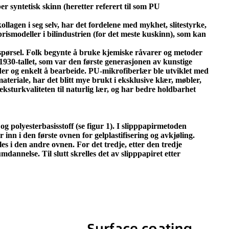
er syntetisk skinn (heretter referert til som PU
lagen i seg selv, har det fordelene med mykhet, slitestyrke,
rismodeller i bilindustrien (for det meste kuskinn), som kan
rspørsel. Folk begynte å bruke kjemiske råvarer og metoder
l 1930-tallet, som var den første generasjonen av kunstige
nader og enkelt å bearbeide. PU-mikrofiberlær ble utviklet med
teriale, har det blitt mye brukt i eksklusive klær, møbler,
teksturkvaliteten til naturlig lær, og har bedre holdbarhet
g polyesterbasisstoff (se figur 1). I slipppapirmetoden
nn i den første ovnen for gelplastifisering og avkjøling.
es i den andre ovnen. For det tredje, etter den tredje
dannelse. Til slutt skrelles det av slipppapiret etter