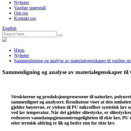
Nyheter
Vanlige spørsmål
Om oss
Kontakt oss
English
Hjem
Nyheter
Sammenligning og analyse av materialegenskaper til vanlige stoff
Sammenligning og analyse av materialegenskaper til van
Strukturene og produksjonsprosessene til naturlær, polyureta
sammenlignet og analysert. Resultatene viser at den omfatten
gjelder bøyeevne, er ytelsen til PU mikrofiber syntetisk lær
ved lav temperatur. Når det gjelder slitestyrke, er slitestyr
reduseres vanndampgjennomtrengeligheten til ekte lær, PU mi
etter termisk aldring er lik og bedre enn for ekte lær.