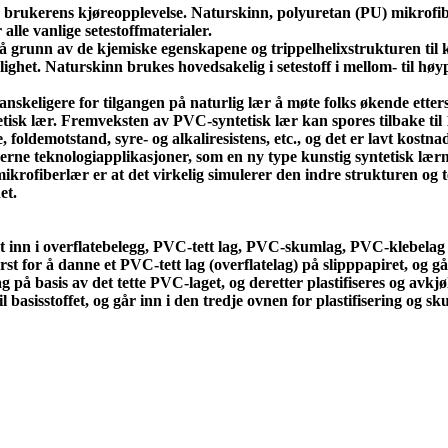
kte brukerens kjøreopplevelse. Naturskinn, polyuretan (PU) mikrofib
alle vanlige setestoffmaterialer.
 grunn av de kjemiske egenskapene og trippelhelixstrukturen til kol
het. Naturskinn brukes hovedsakelig i setestoff i mellom- til høyp
anskeligere for tilgangen på naturlig lær å møte folks økende ette
yntetisk lær. Fremveksten av PVC-syntetisk lær kan spores tilbake ti
 foldemotstand, syre- og alkaliresistens, etc., og det er lavt kost
erne teknologiapplikasjoner, som en ny type kunstig syntetisk lærma
mikrofiberlær er at det virkelig simulerer den indre strukturen og 
et.
t inn i overflatebelegg, PVC-tett lag, PVC-skumlag, PVC-klebelag o
or å danne et PVC-tett lag (overflatelag) på slipppapiret, og går i
å basis av det tette PVC-laget, og deretter plastifiseres og avkjøl
asisstoffet, og går inn i den tredje ovnen for plastifisering og skum