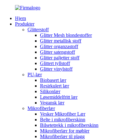
Hjem
Produkter
Glitterstoff
Glitter Mesh blondestoffer
Glitter metallisk stoff
Glitter organzastoff
Glitter satengstoff
Glitter paljetter stoff
Glittert tyllstoff
Glitter vinylstoff
PU-lær
Biobasert lær
Resirkulert lær
Silikonlær
Løsemiddelfritt lær
Vegansk lær
Mikrofiberlær
Vesker Mikrofiber Lær
Belte i mikrofiberskinn
Bilsetetrekk i mikrofiberskinn
Mikrofiberlær for møbler
Mikrofiberlær til plagg