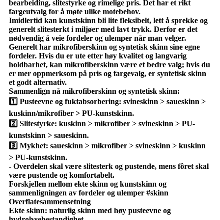
bearbeiding, slitestyrke og rimelige pris. Det har et rikt
fargeutvalg for å møte ulike motebehov.
Imidlertid kan kunstskinn bli lite fleksibelt, lett å sprekke og
generelt slitesterkt i miljøer med lavt trykk. Derfor er det
nødvendig å veie fordeler og ulemper når man velger.
Generelt har mikrofiberskinn og syntetisk skinn sine egne
fordeler. Hvis du er ute etter høy kvalitet og langvarig
holdbarhet, kan mikrofiberskinn være et bedre valg; hvis du
er mer oppmerksom på pris og fargevalg, er syntetisk skinn
et godt alternativ.
Sammenlign nå mikrofiberskinn og syntetisk skinn:
1️⃣ Pusteevne og fuktabsorbering: svineskinn > saueskinn >
kuskinn/mikrofiber > PU-kunstskinn.
2️⃣ Slitestyrke: kuskinn > mikrofiber > svineskinn > PU-
kunstskinn > saueskinn.
3️⃣ Mykhet: saueskinn > mikrofiber > svineskinn > kuskinn
> PU-kunstskinn.
- Overdelen skal være slitesterk og pustende, mens fôret skal
være pustende og komfortabelt.
Forskjellen mellom ekte skinn og kunstskinn og
sammenligningen av fordeler og ulemper #skinn
Overflatesammensetning
Ekte skinn: naturlig skinn med høy pusteevne og
hydrolysebestandighet.