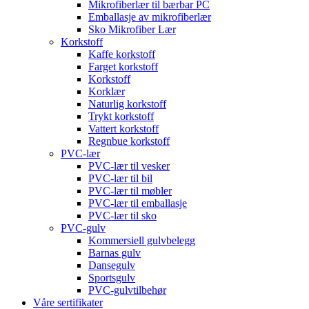
Mikrofiberlær til bærbar PC
Emballasje av mikrofiberlær
Sko Mikrofiber Lær
Korkstoff
Kaffe korkstoff
Farget korkstoff
Korkstoff
Korklær
Naturlig korkstoff
Trykt korkstoff
Vattert korkstoff
Regnbue korkstoff
PVC-lær
PVC-lær til vesker
PVC-lær til bil
PVC-lær til møbler
PVC-lær til emballasje
PVC-lær til sko
PVC-gulv
Kommersiell gulvbelegg
Barnas gulv
Dansegulv
Sportsgulv
PVC-gulvtilbehør
Våre sertifikater