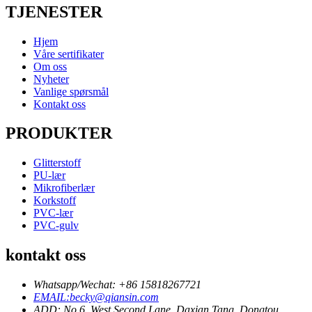
TJENESTER
Hjem
Våre sertifikater
Om oss
Nyheter
Vanlige spørsmål
Kontakt oss
PRODUKTER
Glitterstoff
PU-lær
Mikrofiberlær
Korkstoff
PVC-lær
PVC-gulv
kontakt oss
Whatsapp/Wechat: +86 15818267721
EMAIL:becky@qiansin.com
ADD: No 6, West Second Lane, Daxian Tang, Dongtou,