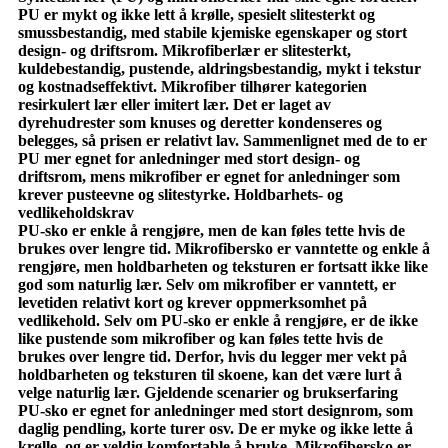
PU er mykt og ikke lett å krølle, spesielt slitesterkt og
smussbestandig, med stabile kjemiske egenskaper og stort
design- og driftsrom. Mikrofiberlær er slitesterkt,
kuldebestandig, pustende, aldringsbestandig, mykt i tekstur
og kostnadseffektivt. Mikrofiber tilhører kategorien
resirkulert lær eller imitert lær. Det er laget av
dyrehudrester som knuses og deretter kondenseres og
belegges, så prisen er relativt lav. Sammenlignet med de to er
PU mer egnet for anledninger med stort design- og
driftsrom, mens mikrofiber er egnet for anledninger som
krever pusteevne og slitestyrke. Holdbarhets- og
vedlikeholdskrav
PU-sko er enkle å rengjøre, men de kan føles tette hvis de
brukes over lengre tid. Mikrofibersko er vanntette og enkle å
rengjøre, men holdbarheten og teksturen er fortsatt ikke like
god som naturlig lær. Selv om mikrofiber er vanntett, er
levetiden relativt kort og krever oppmerksomhet på
vedlikehold. Selv om PU-sko er enkle å rengjøre, er de ikke
like pustende som mikrofiber og kan føles tette hvis de
brukes over lengre tid. Derfor, hvis du legger mer vekt på
holdbarheten og teksturen til skoene, kan det være lurt å
velge naturlig lær. Gjeldende scenarier og brukserfaring
PU-sko er egnet for anledninger med stort designrom, som
daglig pendling, korte turer osv. De er myke og ikke lette å
krølle, og er veldig komfortable å bruke. Mikrofibersko er