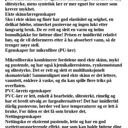
slitestyrke, mens syntetisk lær er mer egnet for scener som
krever mykhet.
Ekte skinn/læregenskaper
Sko i ekte skinn og finér har god elastisitet og seighet, en
delikat følelse, utmerket pusteevne og ingen lukt etter
langvarig bruk. De er rett og slett en varm og intim
bomullsjakke for føttene dine! Prisen er imidlertid relativt
høy, og de vil deformeres etter å ha absorbert vann, så de
trenger nøye stell.
Egenskaper for mikrofiber (PU-lær)
Mikrofibersko kombinerer fordelene med ekte skinn, mykt
og pustende, og har også kjemikalieresistens, rynkemotstand
og slitestyrke. Det er rett og slett et multifunksjonelt
skomateriale! Sammenlignet med ekte skinn er det lettere,
vanntett, enklere å vaske, og du kan spille flere triks på
overflaten.
PVC-lærets egenskaper
PVC-lær er lett, enkelt å bearbeide, slitesterkt, rimelig og
har et bredt utvalg av fargealternativer! Det har imidlertid
dårlig pusteevne, herder ved lave temperaturer og er lett å
bruke. For tiden er det få som bruker det.
Nettingegenskaper
Nettingsko er ekstremt pustende, lette og har en god
svettetransporterende effekt, noe som kan holde føttene dine