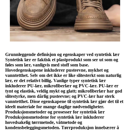
Grunnleggende definisjon og egenskaper ved syntetisk lær
Syntetisk lær er faktisk et plastprodukt som ser ut som og
føles som lær, vanligvis med stoff som base.
Hovedegenskapene inkluderer pusteevne, mykhet og
vanntetthet. Selv om det ikke er like slitesterkt som naturlig
lær, er det relativt billig. Vanlige typer syntetisk lær
inkluderer PU-lær, mikrofiberlær og PVC-lær. PU-lær er
tynt og elastisk, veldig mykt og glatt; mikrofiberlær har god
slitestyrke, men dårlig pusteevne; og PVC-lær har sterk
vanntetthet. Disse egenskapene til syntetisk lær gjør det til et
ideelt materiale for mange daglige nødvendigheter.
Produksjonsmetoder og prosesser for syntetisk lær
Produksjonsmetodene for syntetisk lær inkluderer
hovedsakelig tørrmetode, våtmetode og
kondensbeleggingsmetoden. Tørrproduksjon innebærer å