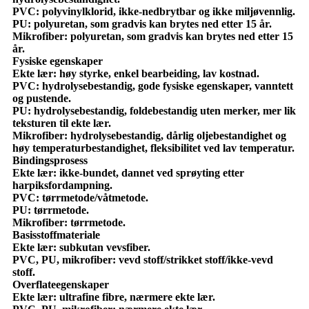
PVC: polyvinylklorid, ikke-nedbrytbar og ikke miljøvennlig.
PU: polyuretan, som gradvis kan brytes ned etter 15 år.
Mikrofiber: polyuretan, som gradvis kan brytes ned etter 15
år.
Fysiske egenskaper
Ekte lær: høy styrke, enkel bearbeiding, lav kostnad.
PVC: hydrolysebestandig, gode fysiske egenskaper, vanntett
og pustende.
PU: hydrolysebestandig, foldebestandig uten merker, mer lik
teksturen til ekte lær.
Mikrofiber: hydrolysebestandig, dårlig oljebestandighet og
høy temperaturbestandighet, fleksibilitet ved lav temperatur.
Bindingsprosess
Ekte lær: ikke-bundet, dannet ved sprøyting etter
harpiksfordampning.
PVC: tørrmetode/våtmetode.
PU: tørrmetode.
Mikrofiber: tørrmetode.
Basisstoffmateriale
Ekte lær: subkutan vevsfiber.
PVC, PU, ​​mikrofiber: vevd stoff/strikket stoff/ikke-vevd
stoff.
Overflateegenskaper
Ekte lær: ultrafine fibre, nærmere ekte lær.