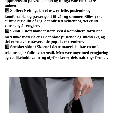
oppmerksom på vedlikehold og unngå våte eller tørre
miljøer.
3️⃣ Stoffer: Netting, lerret osv. er lette, pustende og
komfortable, og passer godt til vår og sommer. Slitestyrken
er imidlertid litt dårlig, det blir lett skittent og det er litt
vanskelig å rengjøre.
4️⃣ Skinn + stoff blandet stoff: Ved å kombinere fordelene
med ulike materialer er det både pustende og slitesterkt, og
det er en av de nåværende populære trendene.
5️⃣ Semsket skinn: Skoene i dette materialet har en unik
tekstur og er fulle av retrostil. Men vær nøye med rengjøring
og vedlikehold, vann- og oljeflekker er dets naturlige fiender.