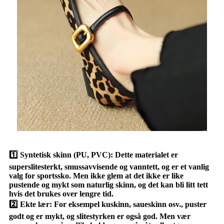
1️⃣ Syntetisk skinn (PU, PVC): Dette materialet er
superslitesterkt, smussavvisende og vanntett, og er et vanlig
valg for sportssko. Men ikke glem at det ikke er like
pustende og mykt som naturlig skinn, og det kan bli litt tett
hvis det brukes over lengre tid.
2️⃣ Ekte lær: For eksempel kuskinn, saueskinn osv., puster
godt og er mykt, og slitestyrken er også god. Men vær