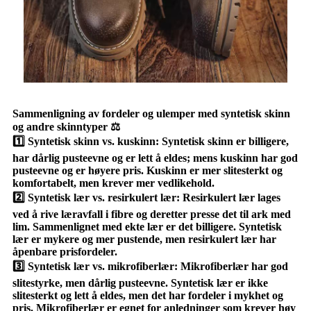
Sammenligning av fordeler og ulemper med syntetisk skinn
og andre skinntyper ⚖️
1️⃣ Syntetisk skinn vs. kuskinn: Syntetisk skinn er billigere,
har dårlig pusteevne og er lett å eldes; mens kuskinn har god
pusteevne og er høyere pris. Kuskinn er mer slitesterkt og
komfortabelt, men krever mer vedlikehold.
2️⃣ Syntetisk lær vs. resirkulert lær: Resirkulert lær lages
ved å rive læravfall i fibre og deretter presse det til ark med
lim. Sammenlignet med ekte lær er det billigere. Syntetisk
lær er mykere og mer pustende, men resirkulert lær har
åpenbare prisfordeler.
3️⃣ Syntetisk lær vs. mikrofiberlær: Mikrofiberlær har god
slitestyrke, men dårlig pusteevne. Syntetisk lær er ikke
slitesterkt og lett å eldes, men det har fordeler i mykhet og
pris. Mikrofiberlær er egnet for anledninger som krever høy