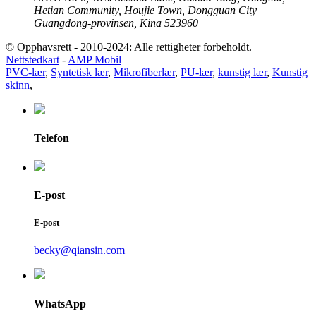
Hetian Community, Houjie Town, Dongguan City
Guangdong-provinsen, Kina 523960
© Opphavsrett - 2010-2024: Alle rettigheter forbeholdt.
Nettstedkart
-
AMP Mobil
PVC-lær
,
Syntetisk lær
,
Mikrofiberlær
,
PU-lær
,
kunstig lær
,
Kunstig
skinn
,
Telefon
E-post
E-post
becky@qiansin.com
WhatsApp